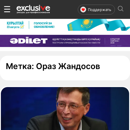
☰
Поддержать
- стран
Метка:
Ораз Жандосов