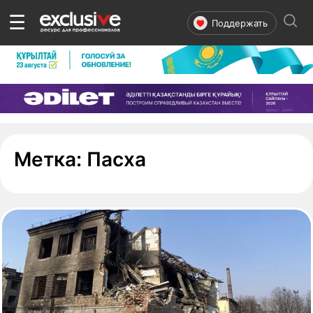
☰
Поддержать
- страница 1
Метка:
Пасха