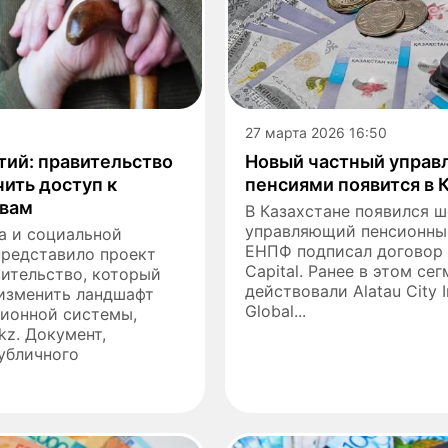
27 марта 2026 16:50
тий: правительство
Новый частный упра
чить доступ к
пенсиями появится в 
ивам
В Казахстане появился 
управляющий пенсионны
а и социальной
ЕНПФ подписал договор 
представило проект
Capital. Ранее в этом се
ительство, который
действовали Alatau City I
изменить ландшафт
Global...
сионной системы,
kz. Документ,
убличного