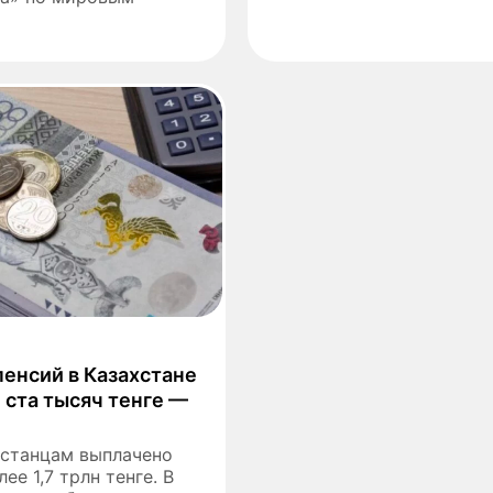
енсий в Казахстане
 ста тысяч тенге —
хстанцам выплачено
ее 1,7 трлн тенге. В