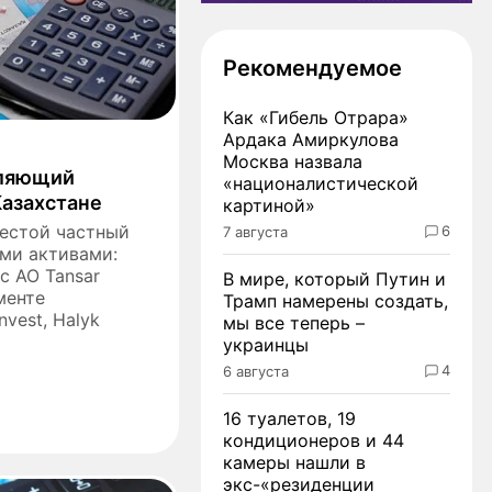
Рекомендуемое
Как «Гибель Отрара»
Ардака Амиркулова
Москва назвала
вляющий
«националистической
Казахстане
картиной»
шестой частный
6
7 августа
ми активами:
с АО Tansar
В мире, который Путин и
гменте
Трамп намерены создать,
nvest, Halyk
мы все теперь –
украинцы
4
6 августа
16 туалетов, 19
кондиционеров и 44
камеры нашли в
экс-«резиденции