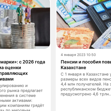
4 января 2023 10:50
марки»: с 2026 года
Пенсии и пособия по
ма оценки
Казахстане
управляющих
С 1 января в Казахстане
тивами
размеры всех видов пен
4,4 млн получателей. На 
гулированию и
республиканском бюдже
ого рынка предлагает
предусмотрено 4,6 трлн..
енения в системе
нными активами:
им компаниям грядёт
ка» по мировым