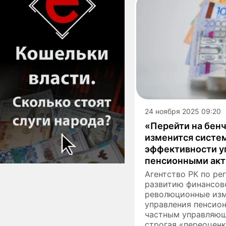
24 ноября 2025 09:20
«Перейти на бенч
изменится систе
эффективности 
пенсионными ак
Агентство РК по ре
развитию финансов
революционные изм
управления пенсио
частным управляющ
строгая «переоцен