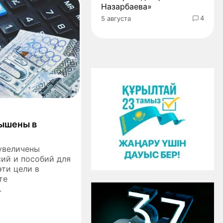
Назарбаева»
4
5 августа
вышены в
 увеличены
сий и пособий для
эти цели в
те
.