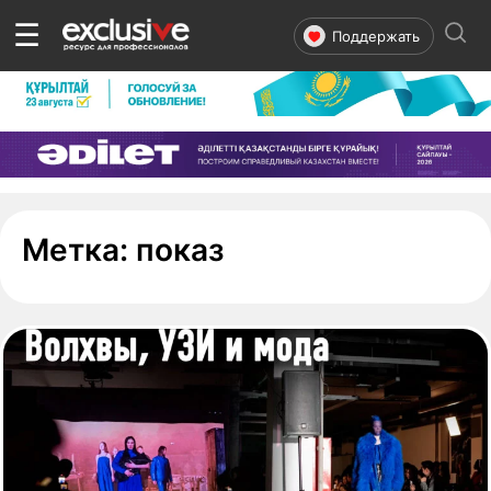
☰
Поддержать
- страница 1
Метка:
показ