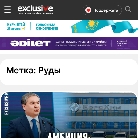
☰
Поддержать
- страница 1
Метка:
Руды