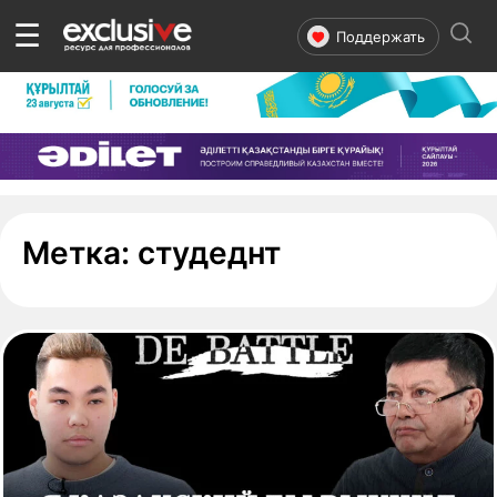
☰
Поддержать
- страница 1
Метка:
студеднт