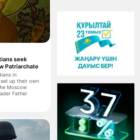
tians seek
w Patriarchate
ians in
 set up their own
 the Moscow
eader Father