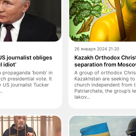
26 января 2024 21:20
US journalist obliges
Kazakh Orthodox Chris
 idiot’
separation from Mosco
a propaganda ‘bomb’ in
A group of orthodox Christ
ch presidential vote. It
Kazakhstan are seeking to
 US journalist Tucker
church independent from
..
Patriarchate, the group’s l
Iakov...