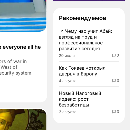
Рекомендуемое
📌
Чему нас учит Абай:
взгляд на труд и
профессиональное
 everyone all he
развитие сегодня
0
20 июля
ors of war in
 West of
Как Токаев «открыл
ecurity system.
дверь» в Европу
3
4 августа
Новый Налоговый
кодекс: рост
безработицы
3
3 августа