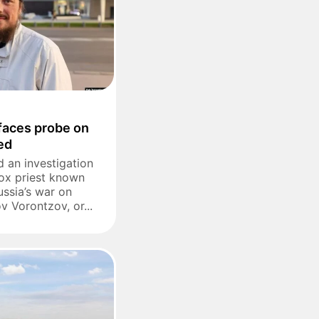
 faces probe on
red
 an investigation
dox priest known
ussia’s war on
 Vorontzov, or...