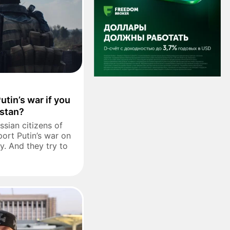
Putin’s war if you
hstan?
ssian citizens of
ort Putin’s war on
ly. And they try to