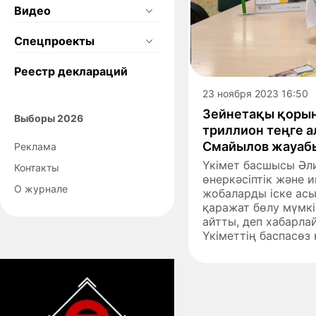
Видео
Спецпроекты
Реестр деклараций
23 ноября 2023 16:50
Зейнетақы қорына
Выборы 2026
триллион теңге 
Смайылов жауаб
Реклама
Үкімет басшысы Әли
Контакты
өнеркәсіптік және
О журнале
жобаларды іске ас
қаражат бөлу мүмкін
айтты, деп хабарлай
Үкіметтің баспасөз 