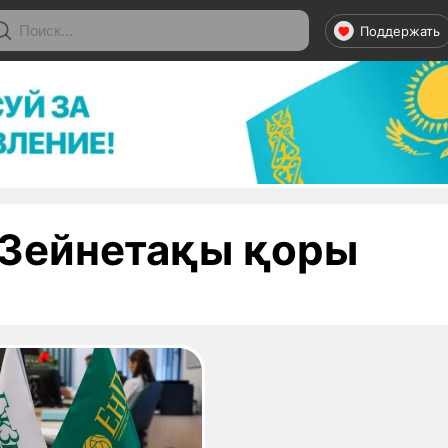
Поддержать
- ст
Зейнетақы қоры