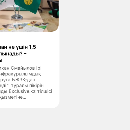
н не үшін 1,5
алынады? –
ы
хан Смайылов ірі
 инфрақұрылымдық
ыруға БЖЗҚ-дан
дігі туралы пікірін
ды Exclusive.kz тілшісі
қызметіне...