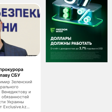
нпрокурора
главу СБУ
имир Зеленский
ерального
 Венедиктову и
я обязанностей
сти Украины
Exclusive.kz...