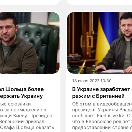
13 июня 2022 10:30
ал Шольца более
В Украине заработае
ержать Украину
режим с Британией
ные союзники
Об этом в видеообращен
ю за промедление в
президент Украины Влад
мощи Киеву. Президент
сообщает Exclusive.kz. О
Зеленский призвал
что в Евросоюзе решает
 Олафа Шольца оказать
предоставлении стране 