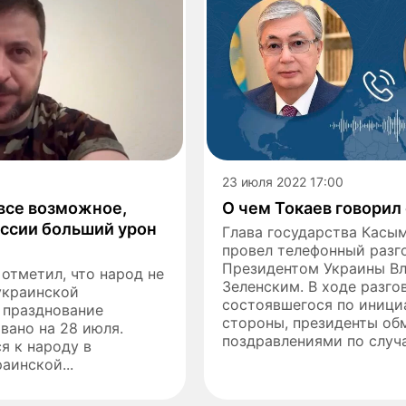
23 июля 2022 17:00
все возможное,
О чем Токаев говорил
оссии больший урон
Глава государства Касы
провел телефонный разг
Президентом Украины В
отметил, что народ не
Зеленским. В ходе разго
украинской
состоявшегося по иници
 празднование
стороны, президенты об
вано на 28 июля.
поздравлениями по случа
я к народу в
аинской...