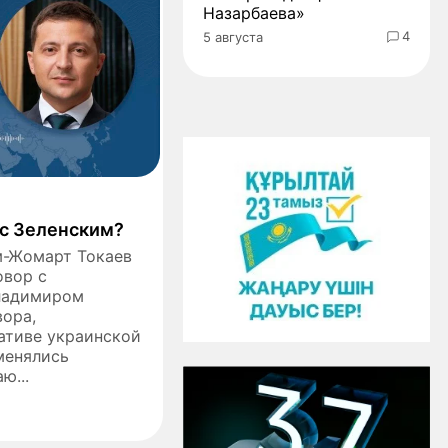
Назарбаева»
4
5 августа
 с Зеленским?
м-Жомарт Токаев
овор с
ладимиром
вора,
ативе украинской
менялись
ю...