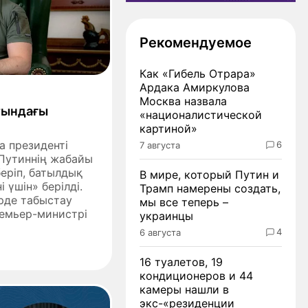
Рекомендуемое
Как «Гибель Отрара»
Ардака Амиркулова
Москва назвала
тындағы
«националистической
картиной»
а президенті
6
7 августа
Путиннің жабайы
еріп, батылдық
В мире, который Путин и
 үшін» берілді.
Трамп намерены создать,
рде табыстау
мы все теперь –
ремьер-министрі
украинцы
4
6 августа
16 туалетов, 19
кондиционеров и 44
камеры нашли в
экс-«резиденции