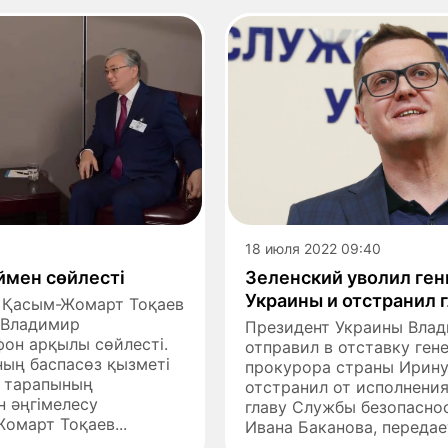
18 июля 2022 09:40
ймен сөйлесті
Зеленский уволил ге
Украины и отстранил 
 Қасым-Жомарт Тоқаев
 Владимир
Президент Украины Влад
он арқылы сөйлесті.
отправил в отставку ген
ның баспасөз қызметі
прокурора страны Ирину
а тарапының
отстранил от исполнени
 әңгімелесу
главу Службы безопасно
омарт Тоқаев...
Ивана Баканова, передает 