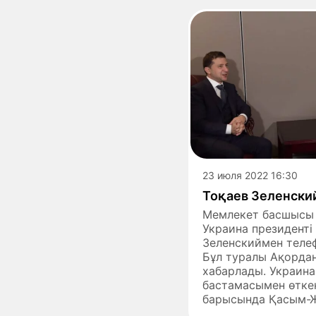
23 июля 2022 16:30
Тоқаев Зеленски
Мемлекет басшысы
Украина президенті
Зеленскиймен телеф
Бұл туралы Ақорда
хабарлады. Украин
бастамасымен өткен
барысында Қасым-Ж