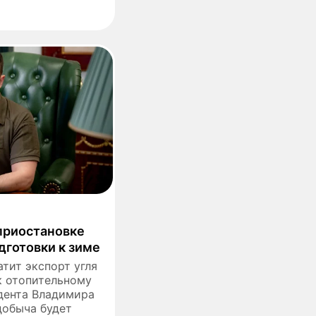
приостановке
одготовки к зиме
тит экспорт угля
 к отопительному
идента Владимира
добыча будет