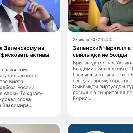
27 июля 2022 15:50
л Зеленскому на
Зеленский Черчилл а
фисковать активы
сыйлыққа ие болды
Британ үкіметінің Украин
Владимир Зеленскийге «
а заявление
басқыншылығына төтеп б
искации активов
пен қайсарлық көрсеткені
тве Киева.
Сыйлықты виртуалды тү
овбеза России
рәсіміне Ұлыбритания п
в своем Telegram-
Борис...
ировал слова
 Владимира...