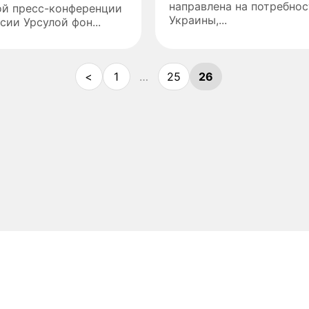
направлена на потребно
ой пресс-конференции
Украины,...
сии Урсулой фон...
<
1
…
25
26