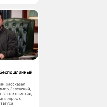
т беспошлинный
ии рассказал
имир Зеленский,
н также отметил,
ся вопрос о
статуса