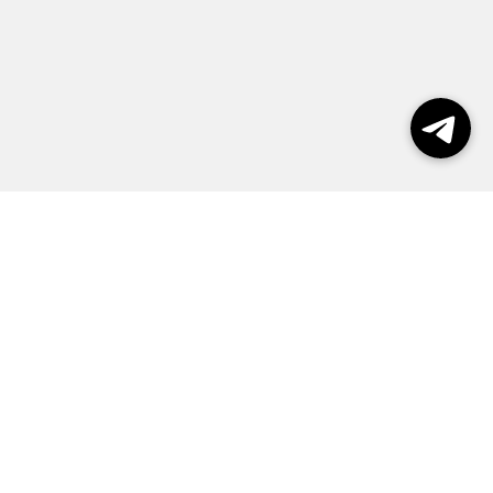
Выборы 2026
Реклама
О журнале
Контакты
Политика конфиденциальности
Правила пользования сайтом