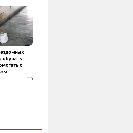
бездомных
о обучать
омогать с
вом
0