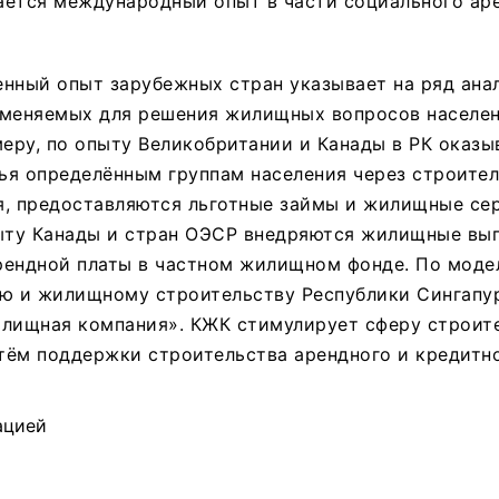
ается международный опыт в части социального ар
енный опыт зарубежных стран указывает на ряд ана
именяемых для решения жилищных вопросов населен
меру, по опыту Великобритании и Канады в РК оказ
ья определённым группам населения через строите
я, предоставляются льготные займы и жилищные се
пыту Канады и стран ОЭСР внедряются жилищные вы
рендной платы в частном жилищном фонде. По моде
ию и жилищному строительству Республики Сингапу
илищная компания». КЖК стимулирует сферу строит
утём поддержки строительства арендного и кредитн
ацией