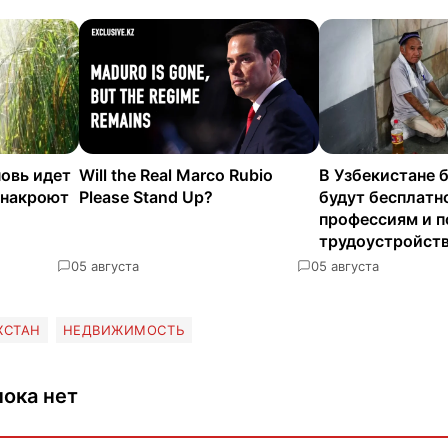
новь идет
Will the Real Marco Rubio
В Узбекистане 
 накроют
Please Stand Up?
будут бесплатн
профессиям и п
трудоустройст
0
5 августа
0
5 августа
ХСТАН
НЕДВИЖИМОСТЬ
ока нет