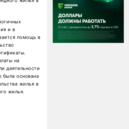
ендного жилья в
логичных
ия и в
ывается помощь в
льство
ртификаты.
платы на
ли деятельности
р была основана
ельства жилья в
ого жилья.