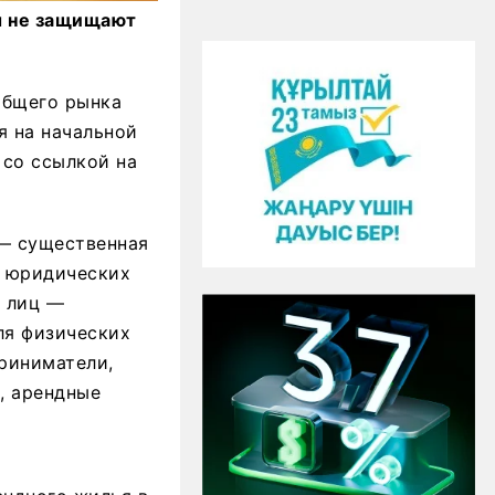
ы не защищают
общего рынка
я на начальной
 со ссылкой на
— существенная
и юридических
х лиц —
ля физических
риниматели,
, арендные