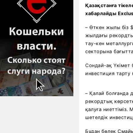
Қазақстанға тікел
хабарлайды Exclusi
– Өткен жылы біз 
жылдағы рекордтық
тау-кен металлурги
секторына бағытта
Сондай-ақ Үкімет 
инвестиция тарту м
– Қалай болғанда 
рекордтық көрсетк
қалуға ниеттіміз.
шетелдік инвестиц
Бұдан бөлек Смайы