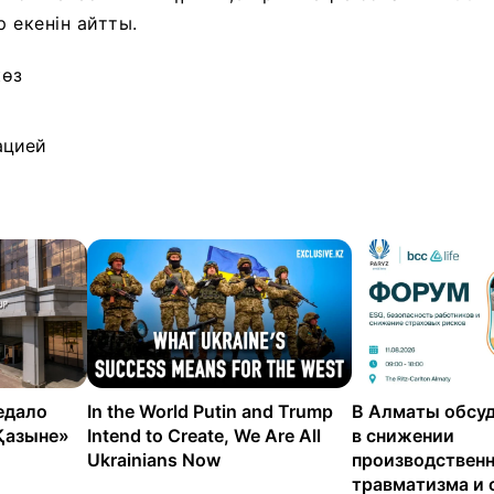
 екенін айтты.
көз
ацией
едало
In the World Putin and Trump
В Алматы обсуд
Қазыне»
Intend to Create, We Are All
в снижении
Ukrainians Now
производствен
травматизма и 