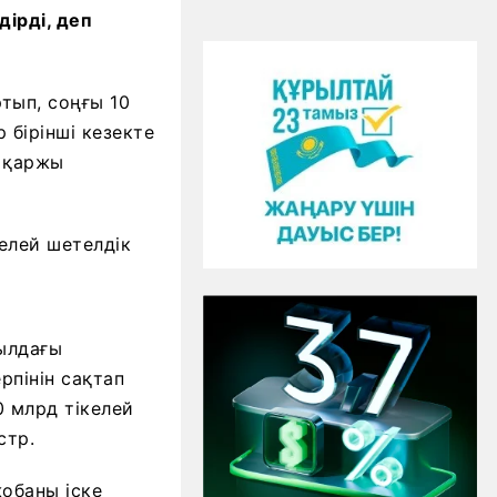
дірді, деп
тып, соңғы 10
 бірінші кезекте
е қаржы
елей шетелдік
жылдағы
рпінін сақтап
0 млрд тікелей
стр.
обаны іске