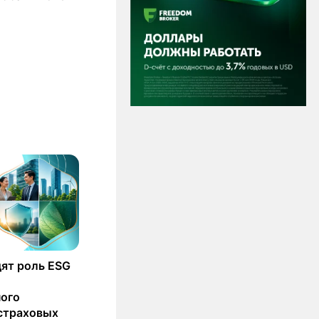
ят роль ESG
ного
страховых