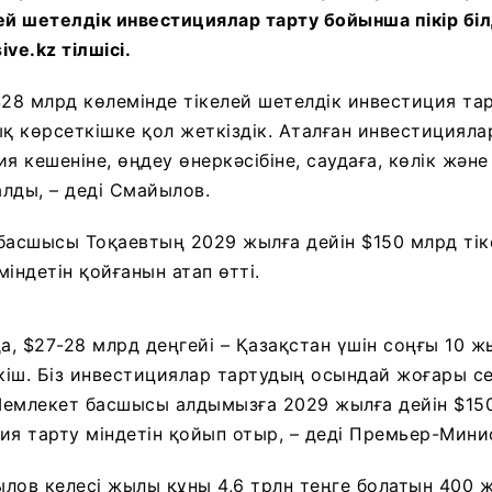
ей шетелдік инвестициялар тарту бойынша пікір біл
ve.kz тілшісі.
$28 млрд көлемінде тікелей шетелдік инвестиция тар
 көрсеткішке қол жеткіздік. Аталған инвестициялар
я кешеніне, өңдеу өнеркәсібіне, саудаға, көлік жән
лды, – деді Смайылов.
басшысы Тоқаевтың 2029 жылға дейін $150 млрд тік
індетін қойғанын атап өтті.
да, $27-28 млрд деңгейі – Қазақстан үшін соңғы 10 
іш. Біз инвестициялар тартудың осындай жоғары се
 Мемлекет басшысы алдымызға 2029 жылға дейін $15
ия тарту міндетін қойып отыр, – деді Премьер-Мини
лов келесі жылы құны 4,6 трлн теңге болатын 400 ж