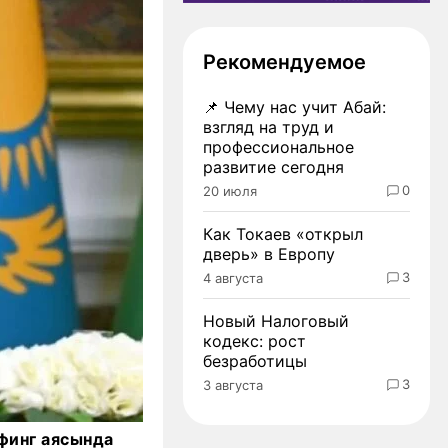
Рекомендуемое
📌
Чему нас учит Абай:
взгляд на труд и
профессиональное
развитие сегодня
0
20 июля
Как Токаев «открыл
дверь» в Европу
3
4 августа
Новый Налоговый
кодекс: рост
безработицы
3
3 августа
финг аясында