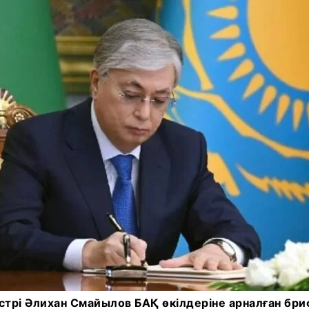
трі Әлихан Смайылов БАҚ өкілдеріне арналған бри