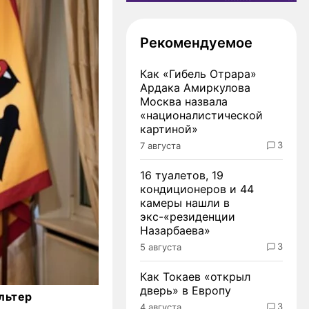
Рекомендуемое
Как «Гибель Отрара»
Ардака Амиркулова
Москва назвала
«националистической
картиной»
3
7 августа
16 туалетов, 19
кондиционеров и 44
камеры нашли в
экс-«резиденции
Назарбаева»
3
5 августа
Как Токаев «открыл
дверь» в Европу
льтер
3
4 августа