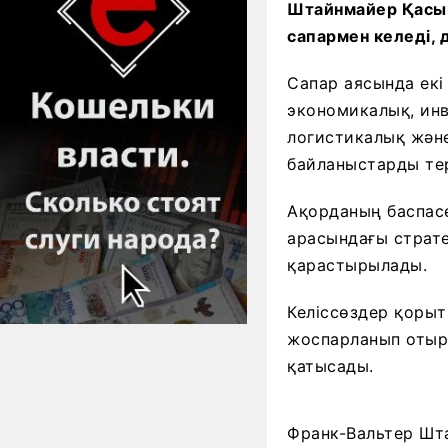
Штайнмайер Қасы
сапармен келеді, 
Сапар аясында екі
экономикалық, инв
логистикалық жән
байланыстарды тер
Ақорданың баспасө
арасындағы страте
қарастырылады.
Келіссөздер қоры
жоспарланып отыр.
қатысады.
Франк-Вальтер Шт