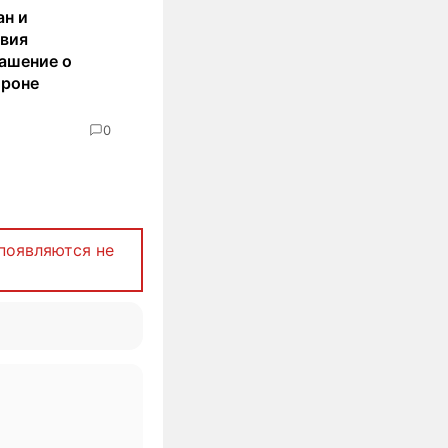
ан и
авия
ашение о
ороне
0
появляются не