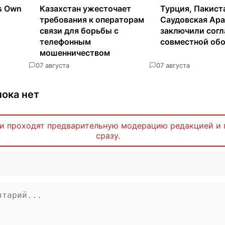
ts Own
Казахстан ужесточает
Турция, Пакист
требования к операторам
Саудовская Ар
связи для борьбы с
заключили согл
телефонным
совместной об
мошенничеством
0
7 августа
0
7 августа
ока нет
и проходят предварительную модерацию редакцией и 
сразу.