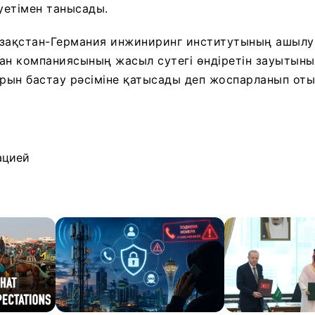
уетімен танысады.
азақстан-Германия инжиниринг институтының ашыл
ан компаниясының жасыл сутегі өндіретін зауытын
ын бастау рәсіміне қатысады деп жоспарланып оты
ацией