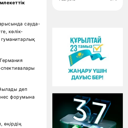
млекеттік
барысында сауда-
е, көлік-
 гуманитарлық
 Германия
ерспективалары
йылады деп
изнес форумына
 өңірдің