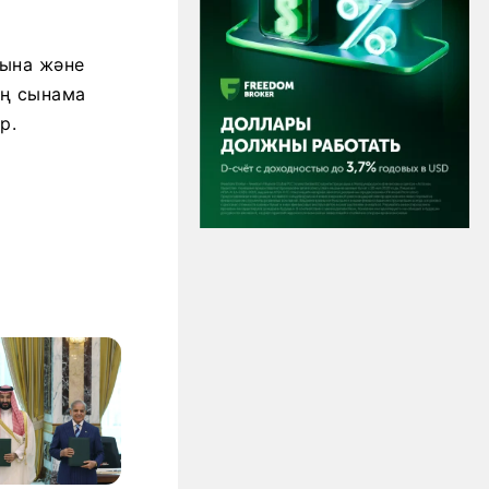
уына және
ың сынама
р.