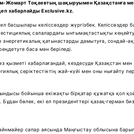
м-Жомарт Тоқаевтың шақыруымен Қазақстанға ме
деп хабарлайды Exclusive.kz.
 ел басшылары келіссөздер жүргізбек. Келіссөздер 
естициялық салалардағы ынтымақтастықты кеңейтуг
е энергетикалық қатынастарды дамытуға, сондай-ақ
еңдетуге баса мән беріледі.
з қызметі хабарлағандай, кездесуде Қазақстан мен
гиялық серіктестіктің жай-күйі мен оны нығайту п
тындысы бойынша екіжақты бірқатар құжатқа қол қо
 Бұдан бөлек, екі ел президенттері қазақ-герман б
айнмайер сапар аясында Маңғыстау облысына барып,