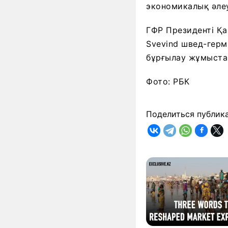
экономикалық әле
ГФР Президенті Қ
Svevind швед-герм
бұрғылау жұмыстар
Фото: РБК
Поделиться публик