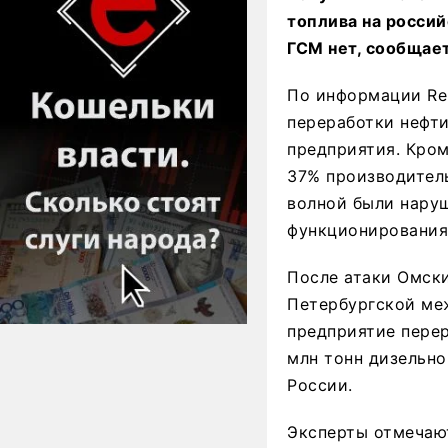
топлива на россий
ГСМ нет, сообщает
По информации Reu
переработки нефт
предприятия. Кром
37% производитель
волной были нару
функционирования
После атаки Омски
Петербургской ме
предприятие перер
млн тонн дизельно
России.
Эксперты отмечают