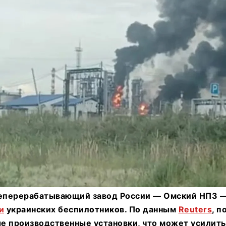
еперерабатывающий завод России — Омский НПЗ —
и
украинских беспилотников. По данным
Reuters
, 
е производственные установки, что может усилит