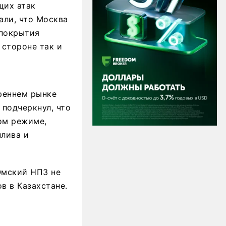
щих атак
али, что Москва
 покрытия
 стороне так и
треннем рынке
подчеркнул, что
ом режиме,
лива и
Омский НПЗ не
в в Казахстане.