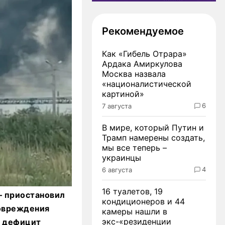
Рекомендуемое
Как «Гибель Отрара»
Ардака Амиркулова
Москва назвала
«националистической
картиной»
6
7 августа
В мире, который Путин и
Трамп намерены создать,
мы все теперь –
украинцы
4
6 августа
16 туалетов, 19
 приостановил
кондиционеров и 44
повреждения
камеры нашли в
экс-«резиденции
ь дефицит