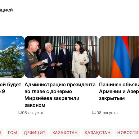
ацией
ой будет
Администрацию президента
Пашинян объяв
 9
во главе с дочерью
Армении и Азе
Мирзиёева закрепили
закрытым
законом
0
8 августа
0
8 августа
Н
ГСМ
ДЕФИЦИТ
КАЗАХСТАН
ҚАЗАҚСТАН
НОВОСТИ