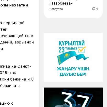
Назарбаева»
розы нехватки
4
5 августа
ка первичной
стей
спечивающей еще
ждений, взрывной
ее
лива на Санкт-
025 года
тонн бензина и 8
бензина в
уацию с