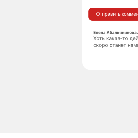
Отправить комме
Елена Абальянинова
Хоть какая-то де
скоро станет намн