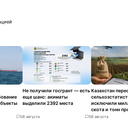
ацией
Не получили госгрант — есть
Казахстан пере
бование
еще шанс: акиматы
сельхозстатисти
объекты
выделили 2392 места
исключили мил
скота и тонн п
0
8 августа
0
8 августа