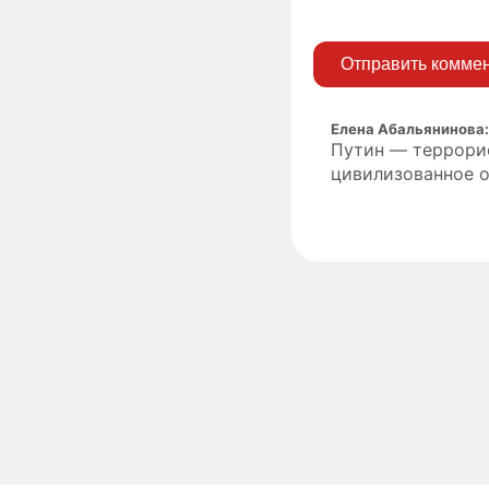
Отправить комме
Елена Абальянинова
Путин — террорис
цивилизованное о