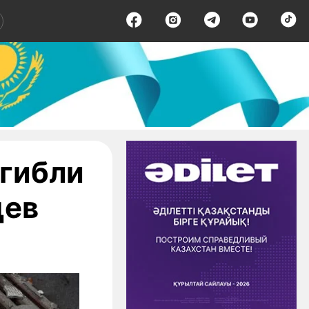
огибли
цев