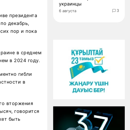
украинцы
3
6 августа
иве президента
по декабрь,
сих пор и пока
краине в среднем
нем в 2024 году.
ментно гибли
астности в
го вторжения
ысяч, говорится
жет быть