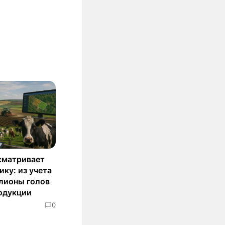
сматривает
ку: из учета
лионы голов
родукции
0