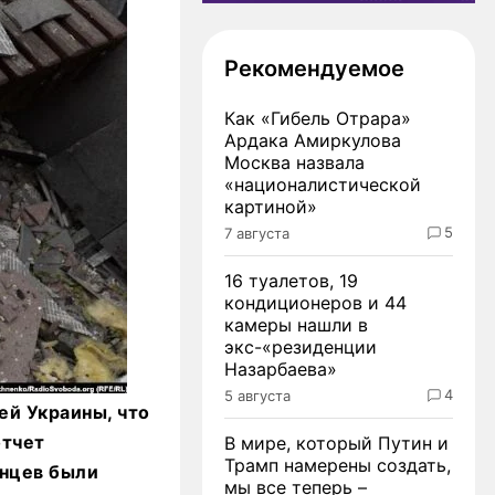
Рекомендуемое
Как «Гибель Отрара»
Ардака Амиркулова
Москва назвала
«националистической
картиной»
5
7 августа
16 туалетов, 19
кондиционеров и 44
камеры нашли в
экс-«резиденции
Назарбаева»
4
5 августа
ей Украины, что
отчет
В мире, который Путин и
Трамп намерены создать,
инцев были
мы все теперь –