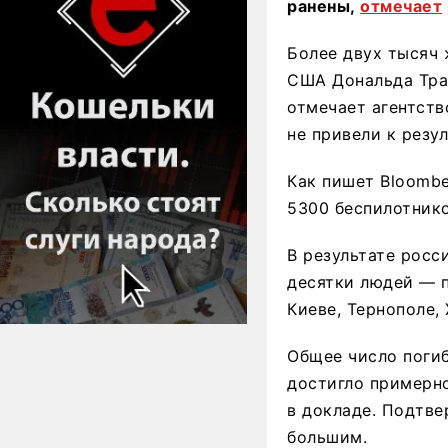
ранены,
отмечает
Более двух тысяч 
США Дональда Трам
отмечает агентств
не привели к резул
Как пишет Bloombe
5300 беспилотнико
В результате росс
десятки людей — п
Киеве, Тернополе,
Общее число поги
достигло примерно
в докладе. Подтве
большим.