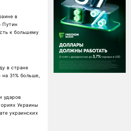
раине в
р Путин
ость к большему
оду в стране
 на 31% больше,
и ударов
ториях Украины
тате украинских