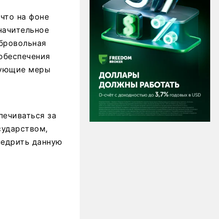
что на фоне
начительное
обровольная
обеспечения
вующие меры
печиваться за
сударством,
недрить данную