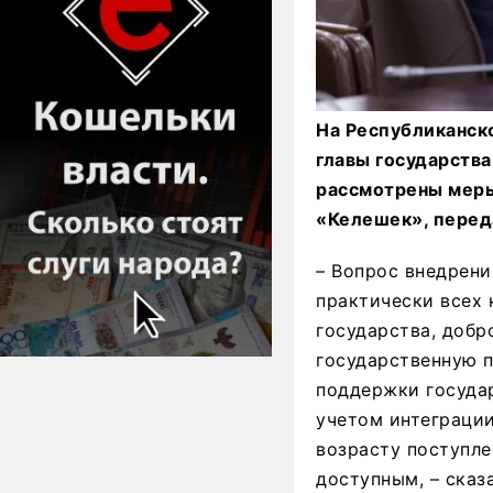
На Республиканск
главы государств
рассмотрены меры
«Келешек», переда
– Вопрос внедрен
практически всех 
государства, добр
государственную 
поддержки госуда
учетом интеграции
возрасту поступле
доступным, – сказ