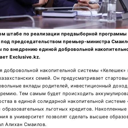
ом штабе по реализации предвыборной программы 
а под председательством премьер-министра Смаил
 по внедрению единой добровольной накопительн
ет Exclusive.kz.
ия добровольной накопительной системы «Келешек» 
казахстанских семей. Он предусматривает стартовы
овольные вклады родителей, инвестиционный доход
премию. Тем самым будет происходить аккумулиров
рства в единой солидарной накопительной системе 
 образовательных льготных кредитов. Накопленные 
ния в университет позволят сделать высшее образо
ал Алихан Смаилов.