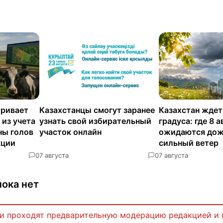
тривает
Казахстанцы смогут заранее
Казахстан ждет
 из учета
узнать свой избирательный
градуса: где 8 а
ны голов
участок онлайн
ожидаются дож
кции
сильный ветер
0
7 августа
0
7 августа
ока нет
и проходят предварительную модерацию редакцией и 