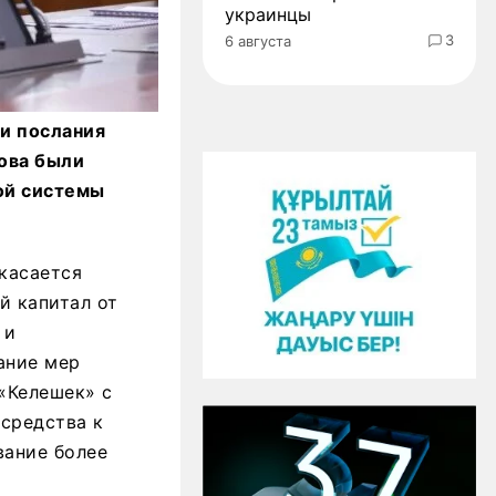
украинцы
3
6 августа
и послания
ова были
ой системы
касается
й капитал от
 и
ание мер
«Келешек» с
средства к
вание более