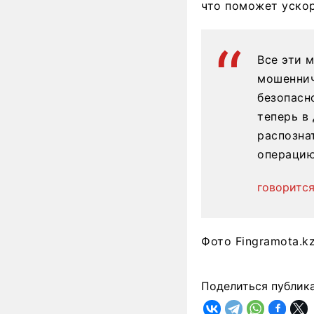
что поможет ускор
Все эти 
мошеннич
безопасн
теперь в
распозна
операци
говорится
Фото Fingramota.k
Поделиться публик