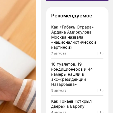
Рекомендуемое
Как «Гибель Отрара»
Ардака Амиркулова
Москва назвала
«националистической
картиной»
3
7 августа
16 туалетов, 19
кондиционеров и 44
камеры нашли в
экс-«резиденции
Назарбаева»
3
5 августа
Как Токаев «открыл
дверь» в Европу
3
4 августа