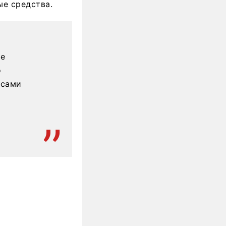
ые средства.
ше
о
 сами