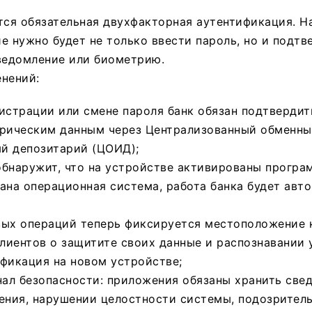
тся обязательная двухфакторная аутентификация. Н
е нужно будет не только ввести пароль, но и подтв
ведомление или биометрию.
нений:
истрации или смене пароля банк обязан подтвердит
трическим данным через Централизованный обменн
й депозитарий (ЦОИД);
бнаружит, что на устройстве активированы програ
ана операционная система, работа банка будет авт
вых операций теперь фиксируется местоположение к
иентов о защитите своих данные и распознавании у
фикация на новом устройстве;
ал безопасности: приложения обязаны хранить свед
ения, нарушении целостности системы, подозрител