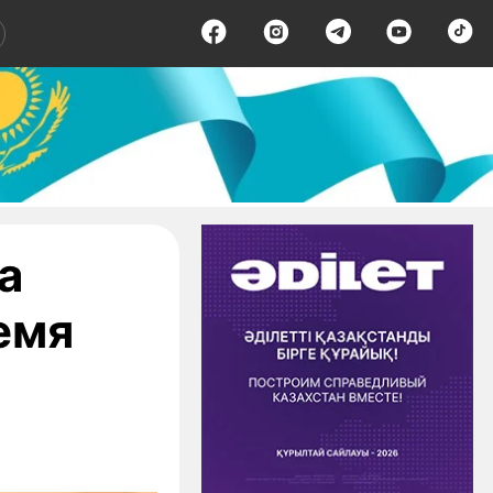
а
емя