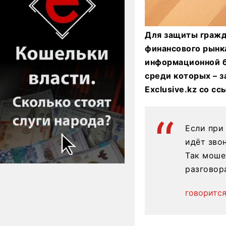
Для защиты гражд
финансового рынк
информационной б
среди которых – 
Exclusive.kz со с
Если при
идёт зво
Так моше
разговор
говорится