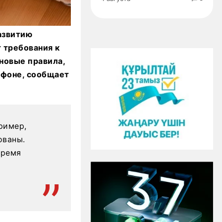
азвитию
 требования к
новые правила,
офоне, сообщает
ример,
ованы.
время