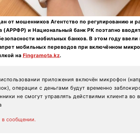
ан от мошенников Агентство по регулированию и р
а (АРРФР) и Национальный банк РК поэтапно вводят
езопасности мобильных банков. В этом году ввели 
запрет мобильных переводов при включённом микр
сылкой на
Fingramota.kz
.
 использовании приложения включён микрофон (нап
нок), операции с деньгами будут временно заблокир
нники не смогут управлять действиями клиента во 
а
 в сообщении.