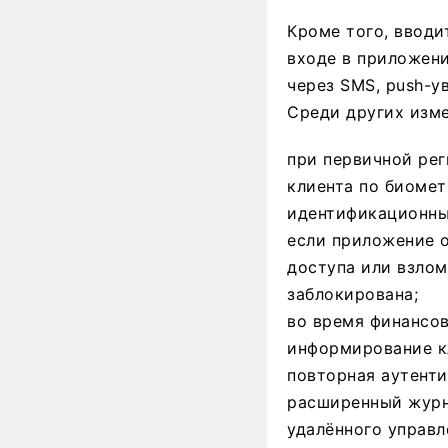
Кроме того, вводи
входе в приложени
через SMS, push-у
Среди других изме
при первичной рег
клиента по биоме
идентификационны
если приложение о
доступа или взлом
заблокирована;
во время финансо
информирование кл
повторная аутенти
расширенный журн
удалённого управл