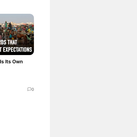
ds Its Own
0