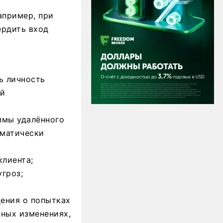
апример, при
ердить вход
ь личность
ый
ммы удалённого
оматически
лиента;
гроз;
ения о попытках
ьных изменениях,