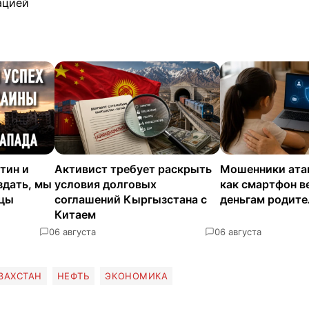
ацией
тин и
Активист требует раскрыть
Мошенники ата
здать, мы
условия долговых
как смартфон в
нцы
соглашений Кыргызстана с
деньгам родите
Китаем
0
6 августа
0
6 августа
ЗАХСТАН
НЕФТЬ
ЭКОНОМИКА