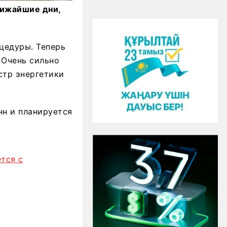
лижайшие дни,
цедуры. Теперь
 Очень сильно
стр энергетики
нн и планируется
тся с