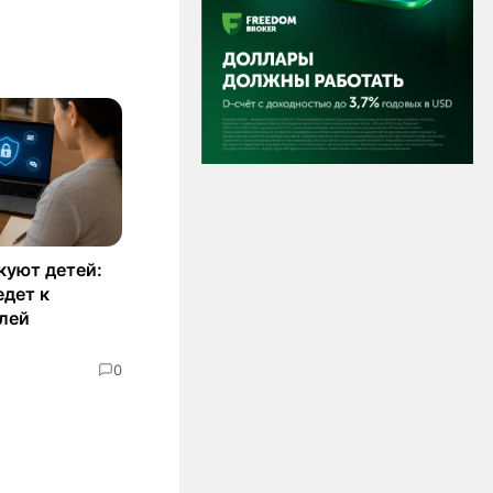
куют детей:
едет к
лей
0