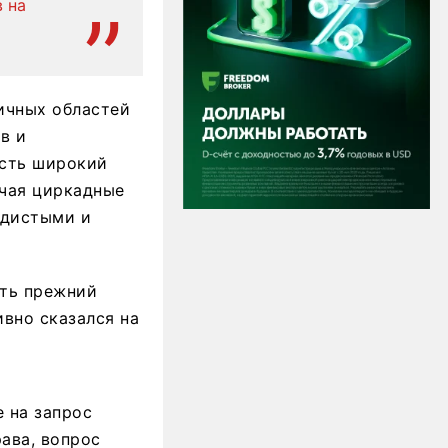
 на
ичных областей
в и
есть широкий
ючая циркадные
удистыми и
уть прежний
ивно сказался на
 на запрос
ава, вопрос