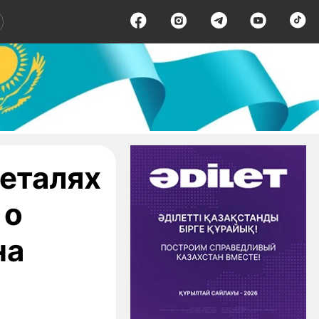
деталях
 о
на