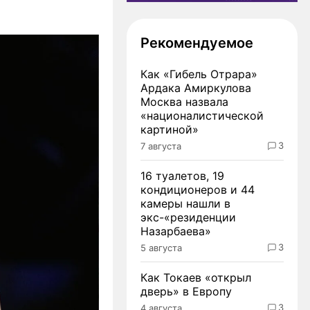
Рекомендуемое
Как «Гибель Отрара»
Ардака Амиркулова
Москва назвала
«националистической
картиной»
3
7 августа
16 туалетов, 19
кондиционеров и 44
камеры нашли в
экс-«резиденции
Назарбаева»
3
5 августа
Как Токаев «открыл
дверь» в Европу
3
4 августа