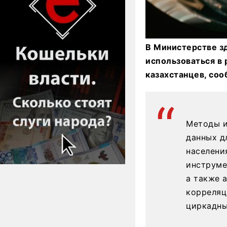
В Министерстве з
использоваться в 
казахстанцев, соо
Методы и
данных д
населени
инструме
а также 
корреляц
циркадны