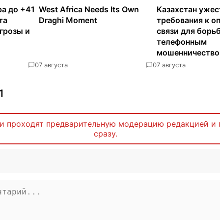
а до +41
West Africa Needs Its Own
Казахстан ужес
та
Draghi Moment
требования к о
грозы и
связи для борь
телефонным
мошенничеств
0
7 августа
0
7 августа
1
и проходят предварительную модерацию редакцией и 
сразу.