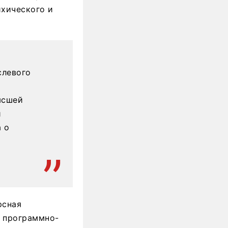
хического и
слевого
ысшей
и
 о
рсная
а программно-