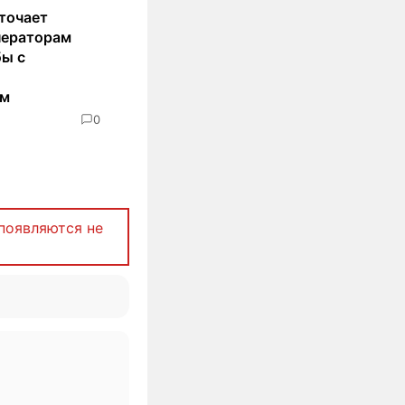
точает
ператорам
бы с
ом
0
появляются не