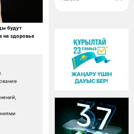
ды будут
а на здоровье
х
ование
нений,
ениями