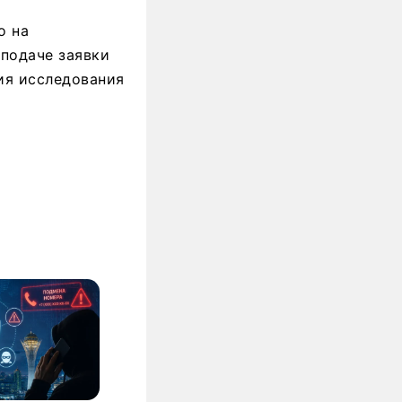
о на
 подаче заявки
ия исследования