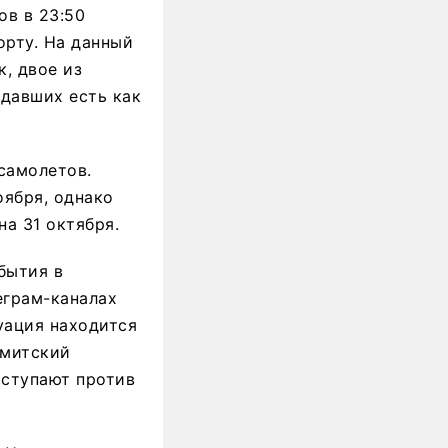
ов в 23:50
орту. На данный
к, двое из
адавших есть как
самолетов.
оября, однако
на 31 октября.
бытия в
еграм-каналах
туация находится
емитский
ыступают против