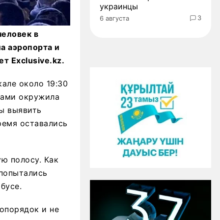
украинцы
3
6 августа
человек в
а аэропорта и
т Exclusive.kz.
але около 19:30
гами окружила
бы выявить
ремя оставались
ую полосу. Как
попытались
бусе.
опорядок и не