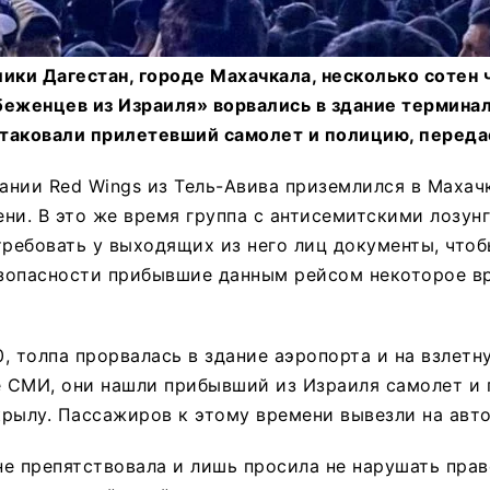
ики Дагестан, городе Махачкала, несколько сотен 
беженцев из Израиля» ворвались в здание терминал
атаковали прилетевший самолет и полицию, передае
нии Red Wings из Тель-Авива приземлился в Махачк
ни. В это же время группа с антисемитскими лозун
требовать у выходящих из него лиц документы, что
езопасности прибывшие данным рейсом некоторое в
0, толпа прорвалась в здание аэропорта и на взлетн
 СМИ, они нашли прибывший из Израиля самолет и 
 крылу. Пассажиров к этому времени вывезли на авто
е препятствовала и лишь просила не нарушать прав