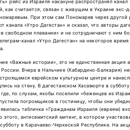
ь» рейс из Израиля накануне распространял канал
й, как считается, связан с живущим в Украине экс-
номаревым. При этом сам Пономарев через другой 
от канала «Утро Дагестан» и сказал, что авторы даг
«в свободном плавании» и не сотрудничают с ним бо
елеграм-канал «Утро Дагестан» на некоторое время
а.
ие «Важные истории», это не единственная акция 
 России. Вчера в Нальчике (Кабардино-Балкария) н
 строящемся еврейском культурном центре и нанесл
пись на стену. В дагестанском Хасавюрте в субботу
 где, по слухам, якобы поселили «беженцев из Израи
 пустила погромщиков в гостиницу, чтобы они убеди
появилась табличка «Гражданам Израиля (евреям) вх
 этого, антисемитский митинг, в котором участвов
 субботу в Карачаево-Черкеской Республике. На акц