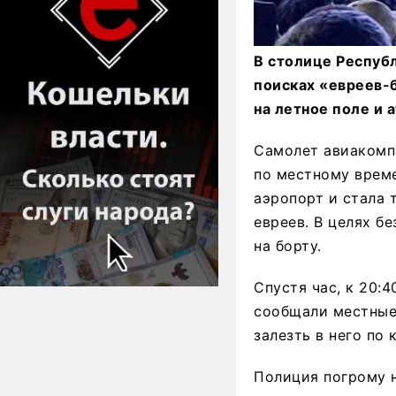
В столице Республ
поисках «евреев-
на летное поле и 
Самолет авиакомпа
по местному време
аэропорт и стала 
евреев. В целях б
на борту.
Спустя час, к 20:4
сообщали местные
залезть в него по
Полиция погрому н