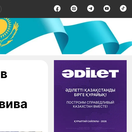
ов
вива