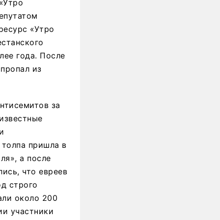
 «Утро
депутатом
ресурс «Утро
естанского
лее года. После
 пропал из
антисемитов за
еизвестные
и
 толпа пришла в
ля», а после
лись, что евреев
од строго
али около 200
ии участники