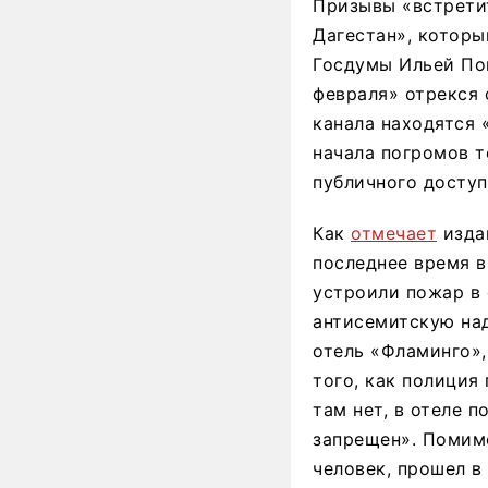
Призывы «встретит
Дагестан», которы
Госдумы Ильей По
февраля» отрекся 
канала находятся 
начала погромов т
публичного доступ
Как
отмечает
издан
последнее время в
устроили пожар в
антисемитскую над
отель «Фламинго»,
того, как полиция
там нет, в отеле 
запрещен». Помимо
человек, прошел в