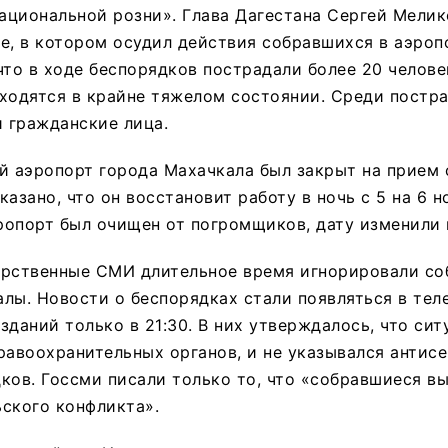
циональной розни». Глава Дагестана Сергей Мелик
е, в котором осудил действия собравшихся в аэроп
что в ходе беспорядков пострадали более 20 челове
ходятся в крайне тяжелом состоянии. Среди постр
и гражданские лица.
й аэропорт города Махачкала был закрыт на прием 
азано, что он восстановит работу в ночь с 5 на 6 н
эропорт был очищен от погромщиков, дату изменили 
арственные СМИ длительное время игнорировали со
лы. Новости о беспорядках стали появляться в тел
зданий только в 21:30. В них утверждалось, что си
равоохранительных органов, и не указывался антис
ков. Госсми писали только то, что «собравшиеся в
ского конфликта».