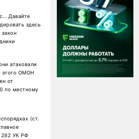
ас… Давайте
ндировать здесь
 закон
дники
 они атаковали
е этого ОМОН
ен от
0 по местному
спорядках (ст.
главное
 282 УК РФ