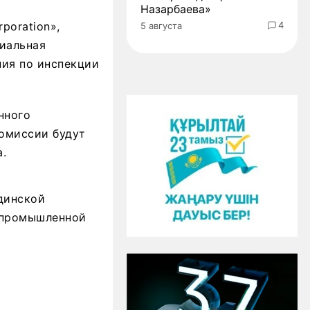
Назарбаева»
poration»,
4
5 августа
циальная
ния по инспекции
нного
комиссии будут
.
динской
о промышленной