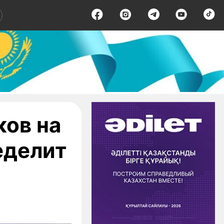
ков на
еделит