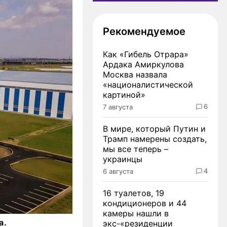
Рекомендуемое
Как «Гибель Отрара»
Ардака Амиркулова
Москва назвала
«националистической
картиной»
6
7 августа
В мире, который Путин и
Трамп намерены создать,
мы все теперь –
украинцы
4
6 августа
16 туалетов, 19
кондиционеров и 44
камеры нашли в
а.
экс-«резиденции