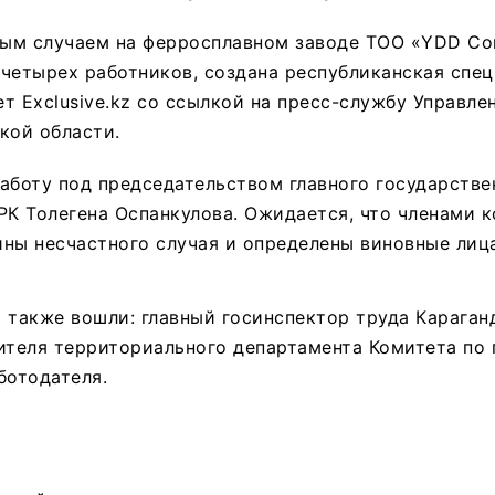
ным случаем на ферросплавном заводе ТОО «YDD Cor
четырех работников, создана республиканская спе
т Exclusive.kz со ссылкой на пресс-службу Управле
кой области.
аботу под председательством главного государстве
РК Толегена Оспанкулова. Ожидается, что членами 
ны несчастного случая и определены виновные лица
 также вошли: главный госинспектор труда Караган
вителя территориального департамента Комитета п
ботодателя.