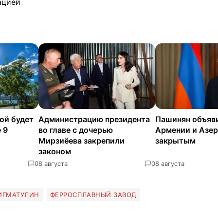
ацией
ой будет
Администрацию президента
Пашинян объяв
 9
во главе с дочерью
Армении и Азе
Мирзиёева закрепили
закрытым
законом
0
8 августа
0
8 августа
ИГМАТУЛИН
ФЕРРОСПЛАВНЫЙ ЗАВОД