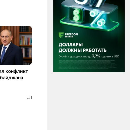
ил конфликт
рбайджана
1