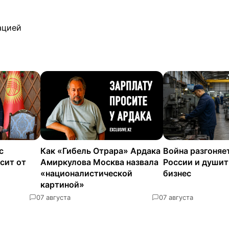
ацией
с
Как «Гибель Отрара» Ардака
Война разгоняе
сит от
Амиркулова Москва назвала
России и душит
«националистической
бизнес
картиной»
0
7 августа
0
7 августа