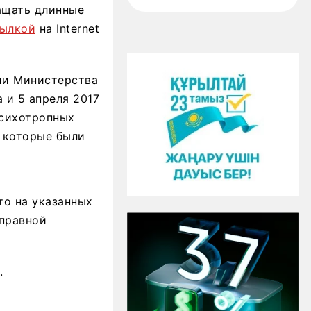
ащать длинные
ылкой
на Internet
ии Министерства
 и 5 апреля 2017
психотропных
, которые были
то на указанных
оправной
.