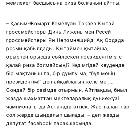
мемлекет басшысына риза болғанын айтты.
– Қасым-Жомарт Кемелұлы Тоқаев Қытай
гроссмейстеры Динь Лижень мен Ресей
гроссмейстеры Ян Непомнящийді Ақ Ордада
ресми қабылдады. Қытаймен қытайша,
орыспен орысша сөйлескен президентімізге
қалай риза болмайсың!? Кәдімгідей кеудеңде
бір мақтаныш па, бір дүмпу ма, ”бұл менің
президентім!” деп айқайлағың келе ме ….
Сондай бір сезімде отырмын. Айтпақшы, биыл
жазда шахматтан мектепаралық дүниежүзі
чампионаты да Астанада өтпек. Жас таланттар
сол жерде шыңдалып шығады, – деп жазды
депутат facebook парақшасында.