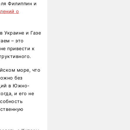
ля Филиппин и
влений о
в Украине и Газе
аем – это
не привести к
труктивного.
йском море, что
можно без
ций в Южно-
гда, и его не
особность
бственную