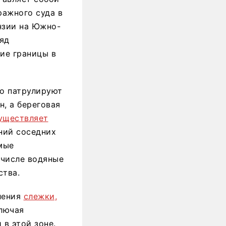
ражного суда в
нзии на Южно-
яд
ие границы в
о патрулируют
, а береговая
уществляет
ний соседних
мые
 числе водяные
ства.
ления
слежки,
лючая
в этой зоне.