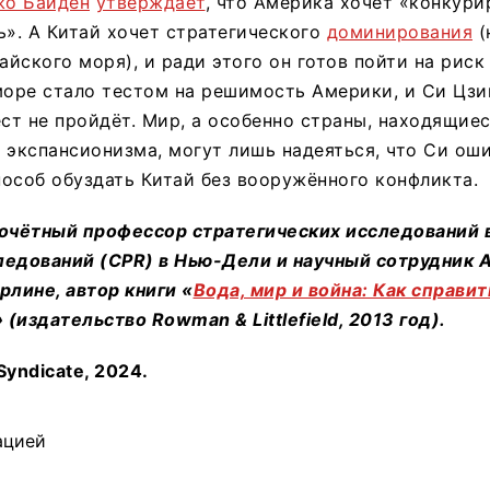
о Байден
утверждает
, что Америка хочет «конкури
ь». А Китай хочет стратегического
доминирования
(
йского моря), и ради этого он готов пойти на риск
оре стало тестом на решимость Америки, и Си Цзи
ест не пройдёт. Мир, а особенно страны, находящиес
 экспансионизма, могут лишь надеяться, что Си оши
особ обуздать Китай без вооружённого конфликта.
очётный профессор стратегических исследований 
ледований (
CPR
) в Нью-Дели и научный сотрудник
рлине, автор книги «
Вода, мир и война: Как
справит
» (издательство
Rowman
&
Littlefield
, 2013
год
).
Syndicate, 2024.
ацией