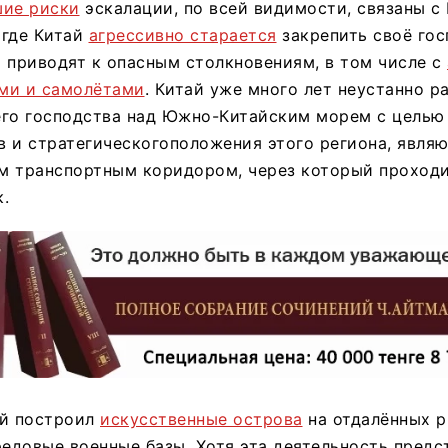
шие риски
эскалации, по всей видимости, связаны с
 где Китай
агрессивно старается
закрепить своё гос
 приводят к опасным столкновениям, в том числе с
ми и самолётами
. Китай уже много лет неустанно р
его господства над Южно-Китайским морем с целью
 и стратегическогоположения этого региона, явля
м транспортным коридором, через который проход
.
ай построил
искусственные острова
на отдалённых р
редовые военные базы. Хотя эта деятельность предс