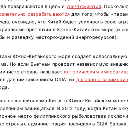
уда превращаются в цель и
уничтожаются
. Поскольк
ознательно разрабатываются
для того, чтобы «таран
суда, очевидно, что Китай будет усиливать свою агр
ориальные претензии в Южно-Китайском море (и св
бы и разведку месторождений энергоресурсов).
таем Южно-Китайского моря создаёт колоссальную 
ама. Но если Вьетнам проводит независимую внешню
министр страны называет
историческим императив
ся давним союзником США: их
договор о взаимной
ода.
фоне экспансионизма Китая в Южно-Китайском море 
липпинам защищаться. В 2012 году, когда Китай ок
ионное место филиппинского рыболовствав исключ
не страны), администрация президента США Барака