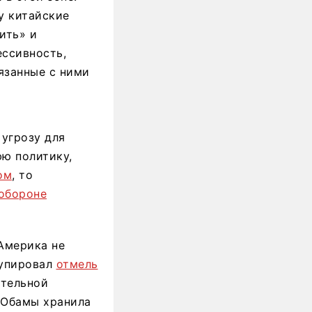
у китайские
ить» и
ессивность,
язанные с ними
угрозу для
ю политику,
ом
, то
 обороне
Америка не
купировал
отмель
ительной
 Обамы хранила