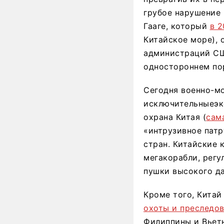
грубое нарушение 
Гааге, который
в 2
Китайское море), 
администраций СШ
одностороннем пор
Сегодня военно-м
исключительныеэко
охрана Китая (
сам
«интрузивное пат
стран. Китайские 
мегакорабли, рег
пушки высокого д
Кроме того, Китай
охоты и преследо
Филиппины и Вьетн