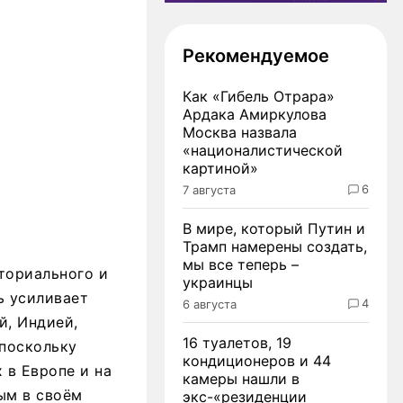
Рекомендуемое
Как «Гибель Отрара»
Ардака Амиркулова
Москва назвала
«националистической
картиной»
6
7 августа
В мире, который Путин и
Трамп намерены создать,
мы все теперь –
ториального и
украинцы
ь усиливает
4
6 августа
й, Индией,
16 туалетов, 19
 поскольку
кондиционеров и 44
 в Европе и на
камеры нашли в
ым в своём
экс-«резиденции