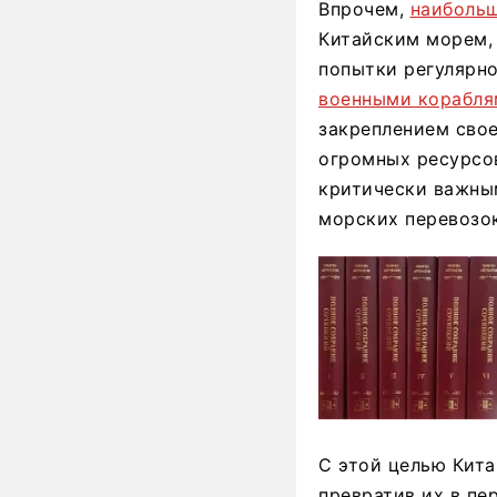
Впрочем,
наиболь
Китайским морем,
попытки регулярно
военными корабля
закреплением сво
огромных ресурсов
критически важны
морских перевозок
С этой целью Кит
превратив их в пе