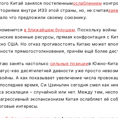
этого Китай занялся постепенным
ослаблением
контро
ториями внутри ИЭЗ этой страны, но, не считая
зая
ало что предложили своему союзнику.
 изменится
в ближайшем будущем
. Поскольку войны 
нские военные ресурсы, прямая конфронтация с Кит
жно США. Но отказ противостоять Китаю может впол
ности прямогостолкновения, причём ещё более дес
таю занять настолько
сильные позиции
в Южно-Кита
атус-кво десятилетней давности уже просто невоз
войны. А как показывает увеличение числа провока
последнее время, Си Цзиньпин сегодня смел как нико
а эскалации – случайной или нет. Между тем, несп
агрессивный экспансионизм Китая ослабляет её со
рговые интересы.