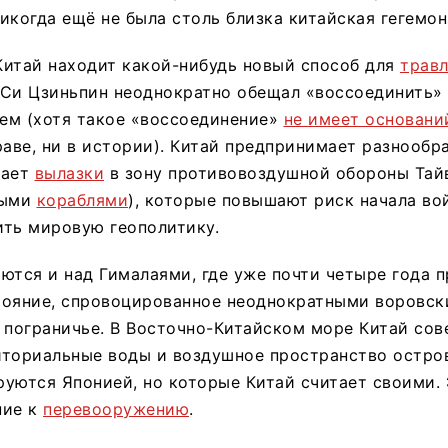
икогда ещё не была столь близка китайская гегемон
Китай находит какой-нибудь новый способ для
травл
Си Цзиньпин неоднократно обещал «воссоединить» 
ем (хотя такое «воссоединение»
не имеет основани
ве, ни в истории). Китай предпринимает разнообр
шает
вылазки
в зону противовоздушной обороны Тай
ными
кораблями
), которые повышают риск начала во
ить мировую геополитику.
ются и над Гималаями, где уже почти четыре года 
тояние, спровоцированное неоднократными воровс
 пограничье. В Восточно-Китайском море Китай со
иториальные воды и воздушное пространство остров
уются Японией, но которые Китай считает своими.
ние к
перевооружению
.