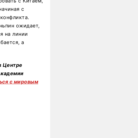
ровать с Китаем,
начиная с
 конфликта.
ньпин ожидает,
я на линии
бается, а
в Центре
 Академии
ься с
миров
ым