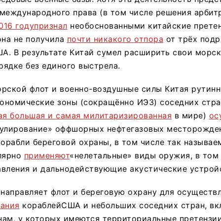
международного права (в том числе решения арбит
016 годупризнал
необоснованными китайские прете
она не получила
почти никакого отпора
от трёх подр
А. В результате Китай сумел расширить свои морск
ядке без единого выстрела.
орской флот и военно-воздушные силы Китая рутинн
номические зоны (сокращённо ИЭЗ) соседних стран
ая большая и самая милитаризированная
в мире)
ос
рулирование» оффшорных нефтегазовых месторожде
корабли береговой охраны, в том числе так называе
улярно
применяют
«нелетальные» виды оружия, в том
авления и дальнодействующие акустические устрой
 направляет флот и береговую охрану для осуществ
вания
кораблейСША и небольших соседних стран, вк
ам, у которых имеются территориальные претензии 