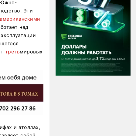
 Южно-
подство. Эти
американскими
аботает над
 эксплуатации
ющегося
ит
треть
мировых
ифах и атоллах,
тавляет собой