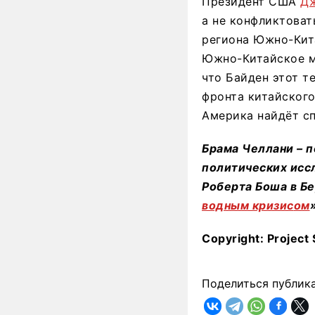
Президент США
Дж
а не конфликтоват
региона Южно-Кита
Южно-Китайское м
что Байден этот т
фронта китайского
Америка найдёт сп
Брама
Челлани
– п
политических исс
Роберта Боша в Бе
водн
ым
кризис
ом
Copyright: Project 
Поделиться публик