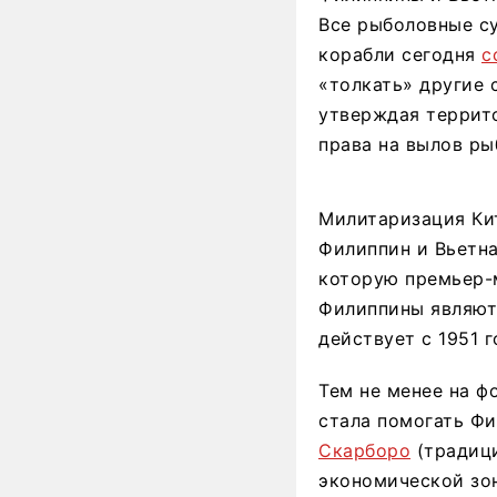
Все рыболовные с
корабли сегодня
с
«толкать» другие 
утверждая террит
права на вылов ры
Милитаризация Ки
Филиппин и Вьетн
которую премьер-
Филиппины являют
действует с 1951 г
Тем не менее на 
стала помогать Фи
Скарборо
(традиц
экономической зо