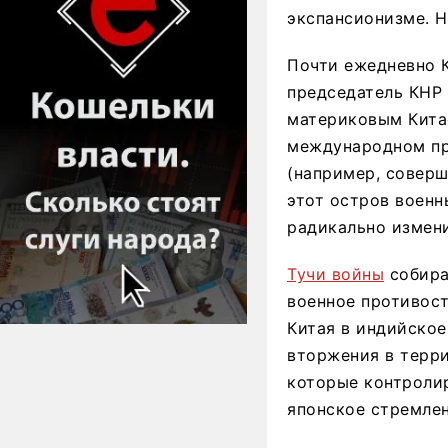
экспансионизме. Н
Почти ежедневно 
председатель КНР 
материковым Кита
международном пра
(например, совер
этот остров воен
радикально измен
Тучи войны
собира
военное противос
Китая в индийское
вторжения в терр
которые контролир
японское стремле