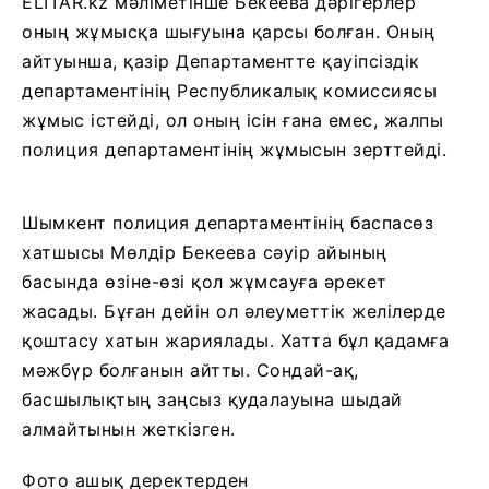
ELITAR.kz мәліметінше Бекеева дәрігерлер
оның жұмысқа шығуына қарсы болған. Оның
айтуынша, қазір Департаментте қауіпсіздік
департаментінің Республикалық комиссиясы
жұмыс істейді, ол оның ісін ғана емес, жалпы
полиция департаментінің жұмысын зерттейді.
Шымкент полиция департаментінің баспасөз
хатшысы Мөлдір Бекеева сәуір айының
басында өзіне-өзі қол жұмсауға әрекет
жасады. Бұған дейін ол әлеуметтік желілерде
қоштасу хатын жариялады. Хатта бұл қадамға
мәжбүр болғанын айтты. Сондай-ақ,
басшылықтың заңсыз қудалауына шыдай
алмайтынын жеткізген.
Фото ашық деректерден