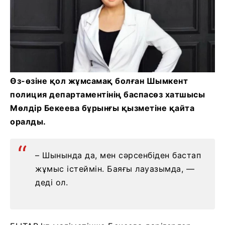
Өз-өзіне қол жұмсамақ болған Шымкент
полиция департаментінің баспасөз хатшысы
Мөлдір Бекеева бұрынғы қызметіне қайта
оралды.
– Шынында да, мен сәрсенбіден бастап
жұмыс істеймін. Баяғы лауазымда, —
деді ол.