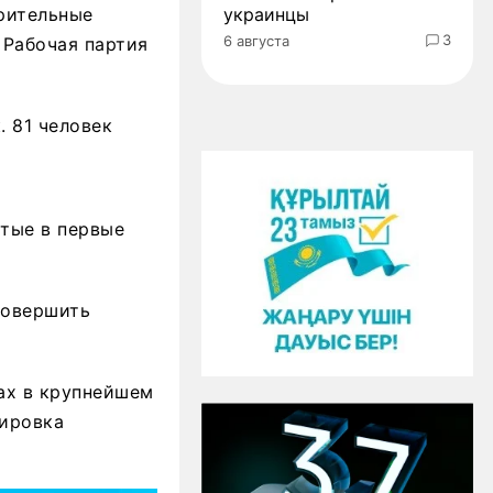
украинцы
рительные
3
6 августа
 Рабочая партия
. 81 человек
ятые в первые
совершить
дах в крупнейшем
пировка