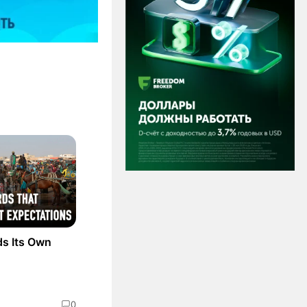
ds Its Own
0