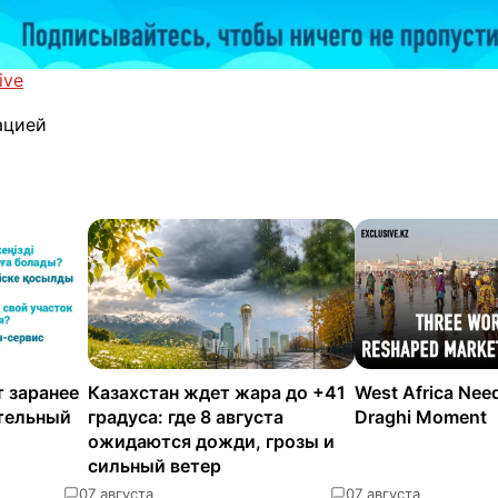
ive
ацией
 заранее
Казахстан ждет жара до +41
West Africa Nee
ательный
градуса: где 8 августа
Draghi Moment
ожидаются дожди, грозы и
сильный ветер
0
7 августа
0
7 августа