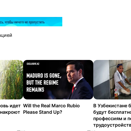
ацией
новь идет
Will the Real Marco Rubio
В Узбекистане 
 накроют
Please Stand Up?
будут бесплатн
профессиям и п
трудоустройст