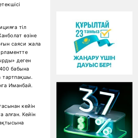
текшісі
ицияға тіл
Жанболат өзіне
ығын саяси жала
парламентте
ырды» деген
 400 бабына
а тартпақшы.
нга Иманбай.
ғасынан кейін
а алған. Кейін
бақтысына