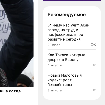
Рекомендуемое
📌
Чему нас учит Абай:
взгляд на труд и
профессиональное
развитие сегодня
0
20 июля
Как Токаев «открыл
дверь» в Европу
3
4 августа
Новый Налоговый
кодекс: рост
безработицы
3
3 августа
ынша сотқа