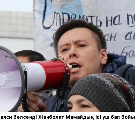
саяси белсенді Жанболат Мамайдың ісі үш бап бой