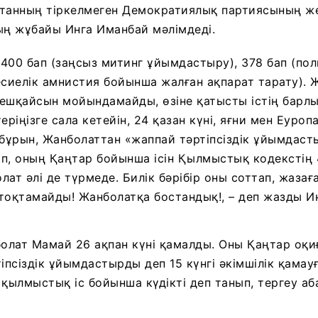
станның тіркелмеген Демократиялық партиясының же
ң жұбайы Инга Иманбай мәлімдеді.
400 бап (заңсыз митинг ұйымдастыру), 378 бап (пол
несиелік амнистия бойынша жалған ақпарат тарату). 
ешқайсын мойындамайды, өзіне қатысты істің барл
еріңізге сала кетейін, 24 қазан күні, яғни мен Еуро
 бұрын, Жанболаттан «жаппай тәртіпсіздік ұйымдаст
п, оның Қаңтар бойынша ісін Қылмыстық кодекстің
ат әлі де түрмеде. Билік бәрібір оны соттап, жазағ
тоқтамайды! Жанболатқа бостандық!, – деп жазды И
болат Мамай 26 ақпан күні қамалды. Оны Қаңтар оқи
іпсіздік ұйымдастырды деп 15 күнгі әкімшілік қамауғ
 қылмыстық іс бойынша күдікті деп танып, тергеу а