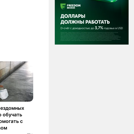
бездомных
о обучать
омогать с
вом