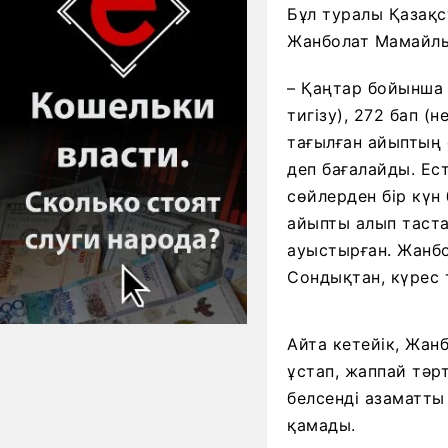
Бұл туралы Қазақ
Жанболат Мамайлы
– Қаңтар бойынша 
тигізу), 272 бап (
тағылған айыптың 
деп бағалайды. Ест
сөйлерден бір күн
айыпты алып таста
ауыстырған. Жанбол
Сондықтан, күрес 
Айта кетейік, Жан
ұстап, жаппай тәрт
белсенді азаматты
қамады.