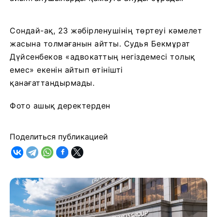
Сондай-ақ, 23 жәбірленушінің төртеуі кәмелет
жасына толмағанын айтты. Судья Бекмұрат
Дүйсенбеков «адвокаттың негіздемесі толық
емес» екенін айтып өтінішті
қанағаттандырмады.
Фото ашық деректерден
Поделиться публикацией