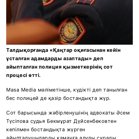
Талдықорғанда «Қаңтар оқиғасынан кейін
ұсталған адамдарды азаптады» деп
айыпталған полиция қызметкерінің сот
процесі өтті.
Masa Media мәліметінше, күдікті деп танылған
бес полицей де қазір бостандықта жүр.
Сот барысында жәбірленушінің адвокаты Әсем
Түсіпова судья Бекмұрат Дүйсенбековтен
кепілмен бостандықта жүрген
айыпталушыларды қамауға алуды сұрады.