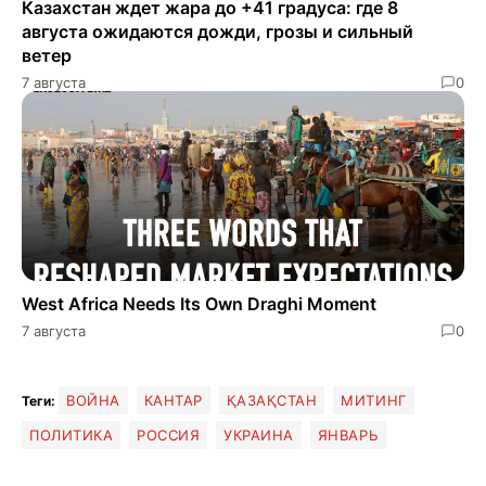
Казахстан ждет жара до +41 градуса: где 8
августа ожидаются дожди, грозы и сильный
ветер
7 августа
0
West Africa Needs Its Own Draghi Moment
7 августа
0
ВОЙНА
КАНТАР
ҚАЗАҚСТАН
МИТИНГ
Теги:
ПОЛИТИКА
РОССИЯ
УКРАИНА
ЯНВАРЬ