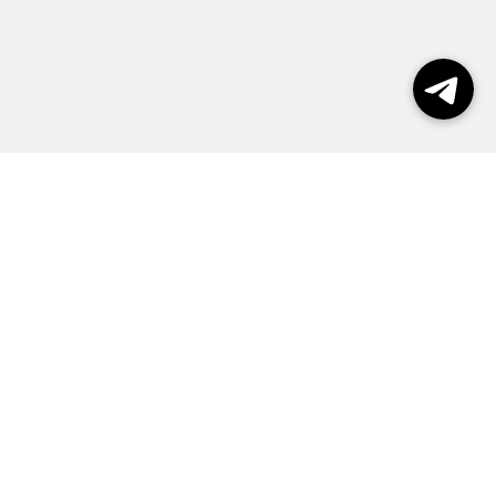
Выборы 2026
Реклама
О журнале
Контакты
Политика конфиденциальности
Правила пользования сайтом