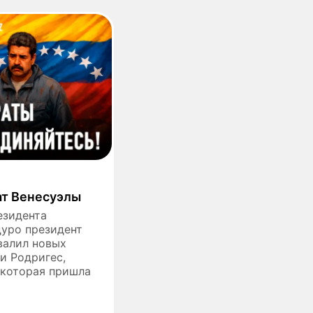
ат Венесуэлы
езидента
уро президент
валил новых
и Родригес,
 которая пришла