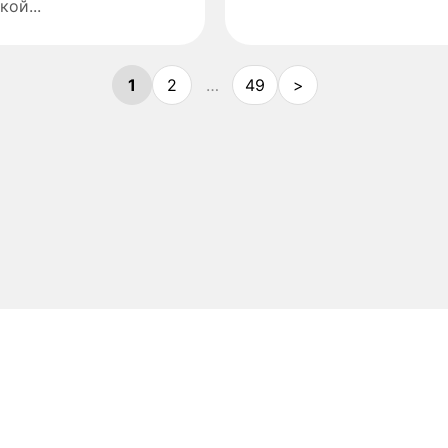
кой...
1
2
…
49
>