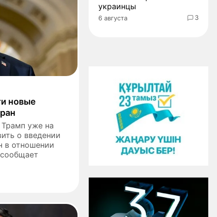
украинцы
3
6 августа
ти новые
тран
 Трамп уже на
вить о введении
н в отношении
 сообщает