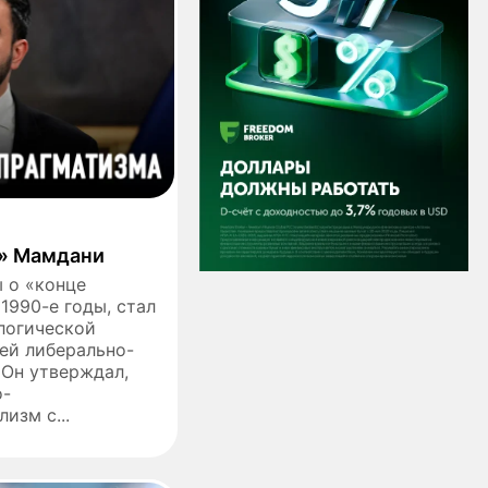
» Мамдани
 о «конце
1990-е годы, стал
логической
ей либерально-
 Он утверждал,
о-
изм с...