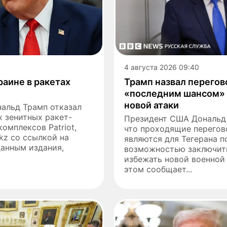
4 августа 2026 09:40
раине в ракетах
Трамп назвал перегов
«последним шансом»
новой атаки
альд Трамп отказал
х зенитных ракет-
Президент США Дональд 
омплексов Patriot,
что проходящие перегов
.kz со ссылкой на
являются для Тегерана п
 данным издания,
возможностью заключит
избежать новой военной
этом сообщает...