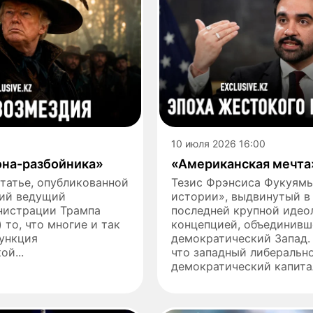
10 июля 2026 16:00
она-разбойника»
«Американская мечта
татье, опубликованной
Тезис Фрэнсиса Фукуямы
ший ведущий
истории», выдвинутый в 
нистрации Трампа
последней крупной идео
 то, что многие и так
концепцией, объединивш
функция
демократический Запад.
й...
что западный либеральн
демократический капитал