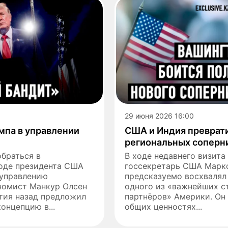
29 июня 2026 16:00
мпа в управлении
США и Индия преврат
региональных соперн
обраться в
В ходе недавнего визита
оде президента США
госсекретарь США Марк
 управлению
предсказуемо восхвалял
номист Манкур Олсен
одного из «важнейших с
тия назад предложил
партнёров» Америки. Он
онцепцию в...
общих ценностях...