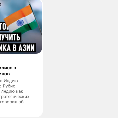
ились в
иков
 в Индию
о Рубио
 Индию как
тратегических
 говорил об