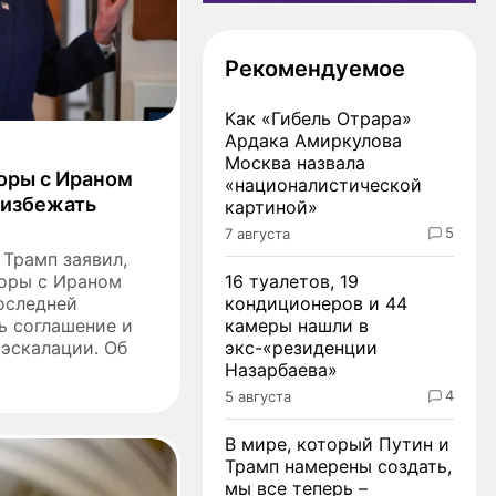
Рекомендуемое
Как «Гибель Отрара»
Ардака Амиркулова
Москва назвала
оры с Ираном
«националистической
 избежать
картиной»
5
7 августа
Трамп заявил,
оры с Ираном
16 туалетов, 19
оследней
кондиционеров и 44
ь соглашение и
камеры нашли в
 эскалации. Об
экс-«резиденции
Назарбаева»
4
5 августа
В мире, который Путин и
Трамп намерены создать,
мы все теперь –