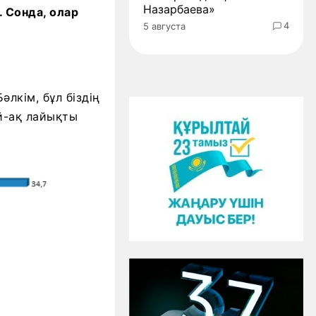
Назарбаева»
. Сонда, олар
4
5 августа
әлкім, бұл біздің
й-ақ лайықты