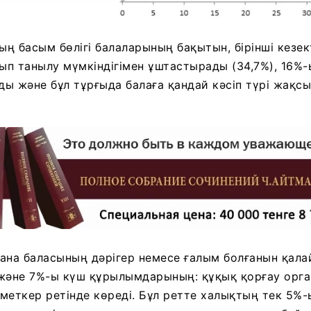
ң басым бөлігі балаларының бақытын, бірінші кезек
п танылу мүмкіндігімен ұштастырады (34,7%), 16%
ды және бұл тұрғыда балаға қандай кәсіп түрі жақсы
ана баласының дәрігер немесе ғалым болғанын қала
 және 7%-ы күш құрылымдарының: құқық қорғау орг
меткер ретінде көреді. Бұл ретте халықтың тек 5%-