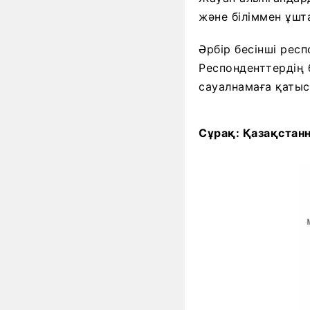
және біліммен ұшт
Әрбір бесінші респ
Респонденттердің 
сауалнамаға қатыс
Сұрақ: Қазақстан