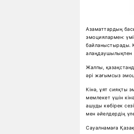
Азаматтардың бас
эмоциялармен: үміт
байланыстырады. Қ
алаңдаушылықпен қ
Жалпы, қазақстанд
әрі жағымсыз эмо
Кінә, ұят сияқты э
мемлекет үшін кін
ашуды көбірек сезі
мен әйелдердің үле
Сауалнамаға Қазақ