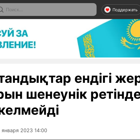
Поддержать
тандықтар ендігі же
рын шенеунік ретінд
 келмейді
 января 2023 14:00