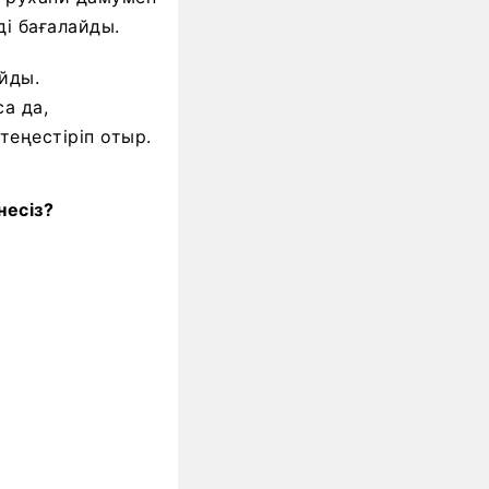
ді бағалайды.
айды.
а да,
теңестіріп отыр.
несіз?