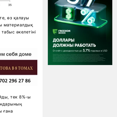
те, өз қалауы
-ы материалдық
 табыс әкелетіні
йды, тек 8%-ы
андарының
ы ғана