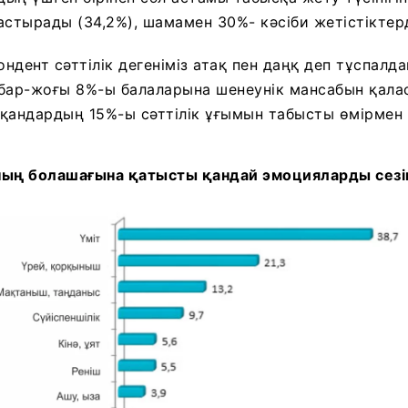
астырады (34,2%), шамамен 30%- кәсіби жетістіктер
ондент сәттілік дегеніміз атақ пен даңқ деп тұспалд
бар-жоғы 8%-ы балаларына шенеунік мансабын қалас
қандардың 15%-ы сәттілік ұғымын табысты өмірмен 
ның болашағына қатысты қандай эмоцияларды сезі