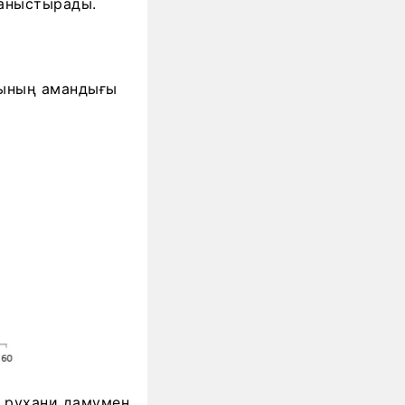
аныстырады.
сының амандығы
н рухани дамумен