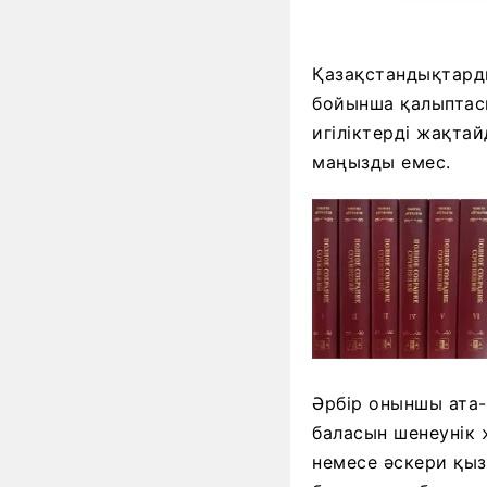
Қазақстандықтарды
бойынша қалыптасы
игіліктерді жақтай
маңызды емес.
Әрбір оныншы ата-
баласын шенеунік
немесе әскери қыз