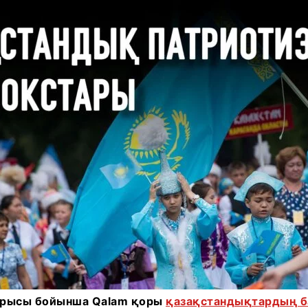
сырысы бойынша Qalam қоры
қазақстандықтардың ба