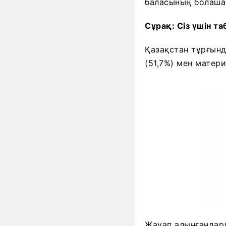
баласының болаша
Сұрақ: Сіз үшін т
Қазақстан тұрғынд
(51,7%) мен матери
Жауап алынғандард