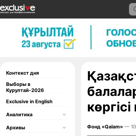
Қазақс
Контекст дня
Выборы в
балала
Курултай-2026
Exclusive in English
көргісі
Аналитика
Фонд «Qalam»
— 10
Архивы