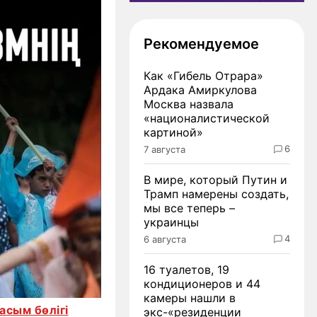
Рекомендуемое
Как «Гибель Отрара»
Ардака Амиркулова
Москва назвала
«националистической
картиной»
6
7 августа
В мире, который Путин и
Трамп намерены создать,
мы все теперь –
украинцы
4
6 августа
16 туалетов, 19
кондиционеров и 44
камеры нашли в
сым бөлігі
экс-«резиденции