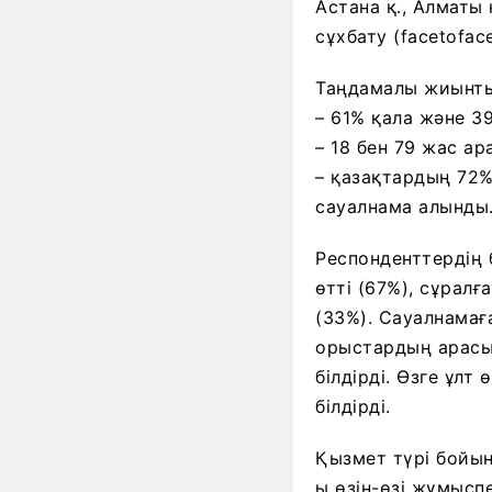
Астана қ., Алматы
сұхбату (facetoface
Таңдамалы жиынты
– 61% қала және 3
– 18 бен 79 жас а
– қазақтардың 72%
сауалнама алынды
Респонденттердің 
өтті (67%), сұралғ
(33%). Сауалнамағ
орыстардың арасын
білдірді. Өзге ұлт
білдірді.
Қызмет түрі бойын
ы өзін-өзі жұмысп