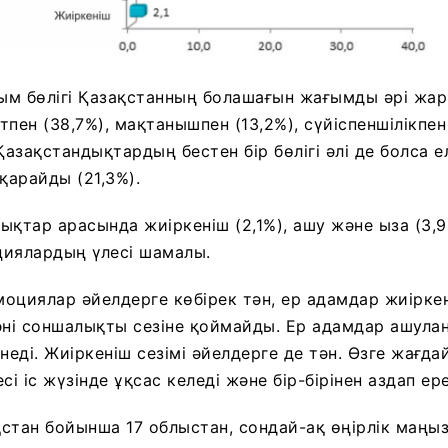
ым бөлігі Қазақстанның болашағын жағымды әрі жа
пен (38,7%), мақтанышпен (13,2%), сүйіспеншілікпен
азақстандықтардың бестен бір бөлігі әлі де болса 
арайды (21,3%).
ықтар арасында жиіркеніш (2,1%), ашу және ыза (3,9
циялардың үлесі шамалы.
моциялар әйелдерге көбірек тән, ер адамдар жиіркені
әні соншалықты сезіне қоймайды. Ер адамдар ашулан
неді. Жиіркеніш сезімі әйелдерге де тән. Өзге жағд
сі іс жүзінде ұқсас келеді және бір-бірінен аздап ер
стан бойынша 17 облыстан, сондай-ақ өңірлік маңыз