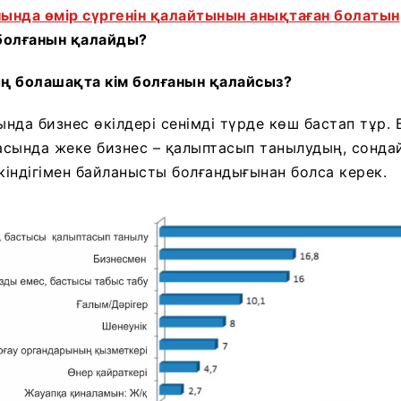
ында өмір сүргенін қалайтынын анықтаған болатын
болғанын қалайды?
ң болашақта кім болғанын қалайсыз?
ында бизнес өкілдері сенімді түрде көш бастап тұр. Б
сында жеке бизнес – қалыптасып танылудың, сонда
індігімен байланысты болғандығынан болса керек.