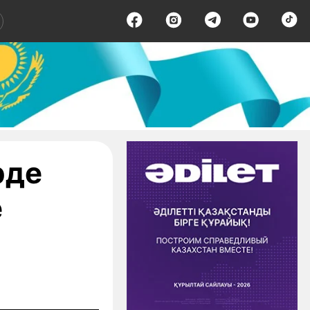
рде
е