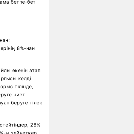
нама бетпе-бет
нан;
ерінің 8%-нан
йлы екенін атап
ырғысы келді
орыс тілінде,
еруге ниет
ауап беруге тілек
стейтіндер, 28%-
%-ы зейнеткер,