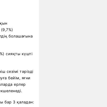
рқын
 (9,7%)
елдің болашағына
%) сияқты күшті
ш сезімі тәрізді
уға бейім, яғни
айларда ерлер
екшеленеді.
ы бар 3 қаладан: