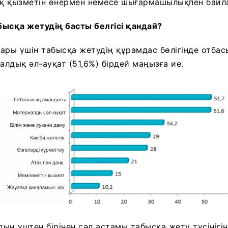
қ қызметін өнермен немесе шығармашылықпен байл
абысқа жетудің басты белгісі қандай?
ары үшін табысқа жетудің құрамдас бөлігінде отба
алдық әл-ауқат (51,6%) бірдей маңызға ие.
ың үштен бірінен сәл астамы табысқа жету түсінігі