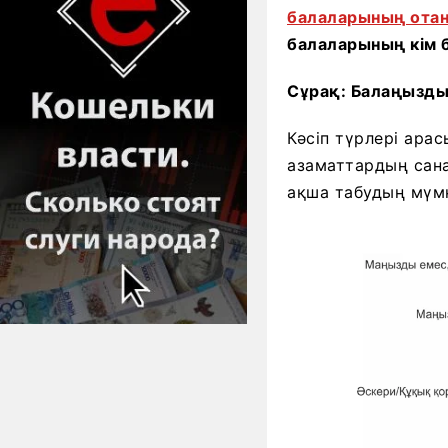
балаларының отан
балаларының кім 
Сұрақ: Балаңызды
Кәсіп түрлері арас
азаматтардың сана
ақша табудың мүмк