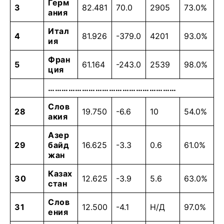
Герм
3
82.481
70.0
2905
73.0%
ания
Итал
4
81.926
-379.0
4201
93.0%
ия
Фран
5
61.164
-243.0
2539
98.0%
ция
…………………………………………………
Слов
28
19.750
-6.6
10
54.0%
акия
Азер
29
байд
16.625
-3.3
0.6
61.0%
жан
Казах
30
12.625
-3.9
5.6
63.0%
стан
Слов
31
12.500
-4.1
Н/Д
97.0%
ения