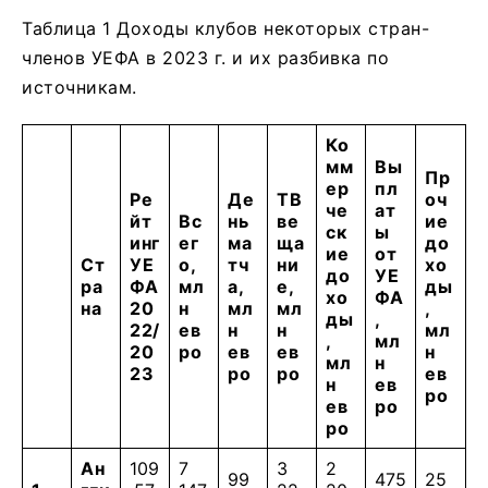
Таблица 1 Доходы клубов некоторых стран-
членов УЕФА в 2023 г. и их разбивка по
источникам.
Ко
мм
Вы
Пр
ер
пл
Ре
Де
ТВ
оч
че
ат
йт
Вс
нь
ве
ие
ск
ы
инг
ег
ма
ща
до
ие
от
Ст
УЕ
о,
тч
ни
хо
до
УЕ
ра
ФА
мл
а,
е,
ды
хо
ФА
на
20
н
мл
мл
,
ды
,
22/
ев
н
н
мл
,
мл
20
ро
ев
ев
н
мл
н
23
ро
ро
ев
н
ев
ро
ев
ро
ро
Ан
109
7
3
2
99
475
25