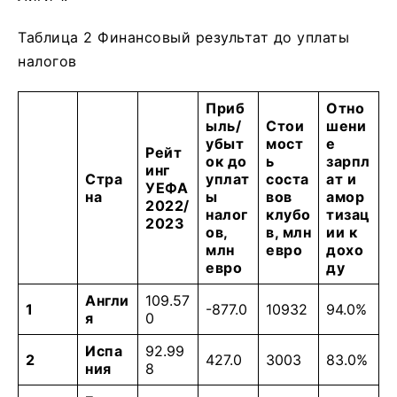
Таблица 2 Финансовый результат до уплаты
налогов
Приб
Отно
ыль/
Стои
шени
убыт
мост
е
Рейт
ок до
ь
зарпл
инг
Стра
уплат
соста
ат и
УЕФА
на
ы
вов
амор
2022/
налог
клубо
тизац
2023
ов,
в, млн
ии к
млн
евро
дохо
евро
ду
Англи
109.57
1
-877.0
10932
94.0%
я
0
Испа
92.99
2
427.0
3003
83.0%
ния
8