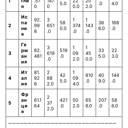
1
гли
.57
147.
22
20
5.0
.0
4.0
я
0
0
0.0
2.0
Ис
92.
3
1
1
па
58
38
168
2
99
651
374
143
ни
0.0
6.0
.0
8
.0
.0
.0
я
Ге
3
1
1
рм
82.
519
33
22
3
619
09
45
ан
481
.0
5.0
3.0
.0
2.0
0.0
ия
Ит
81.
2
1
42
810
40
144
4
ал
92
88
09
5.0
.0
9.0
.0
ия
6
2.0
4.0
Фр
2
ан
61.1
421
50
65
207
58
5
37
ци
64
.0
2.0
6.0
.0
6.0
2.0
я
…………………………………………………………………………
….