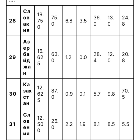
Сл
19.
ов
75.
36.
13.
24.
28
75
6.8
3.5
ак
0
0
0
8
0
ия
Аз
ер
16.
ба
63.
28.
12.
20.
29
62
1.2
0.0
йд
0
4
0
8
5
жа
н
Ка
12.
зах
87.
70.
30
62
0.9
0.1
5.7
9.8
ст
0
5
5
ан
Сл
12.
ов
26.
31
50
2.2
1.9
8.1
8.5
5.5
ен
0
0
ия