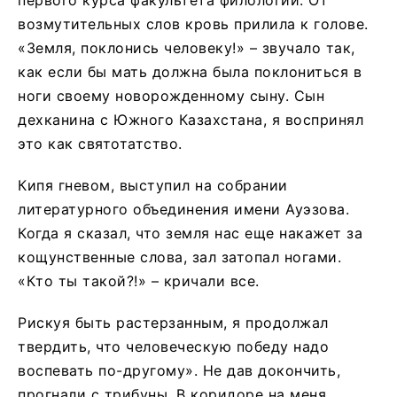
первого курса факультета филологии. От
возмутительных слов кровь прилила к голове.
«Земля, поклонись человеку!» – звучало так,
как если бы мать должна была поклониться в
ноги своему новорожденному сыну. Сын
дехканина с Южного Казахстана, я воспринял
это как святотатство.
Кипя гневом, выступил на собрании
литературного объединения имени Ауэзова.
Когда я сказал, что земля нас еще накажет за
кощунственные слова, зал затопал ногами.
«Кто ты такой?!» – кричали все.
Рискуя быть растерзанным, я продолжал
твердить, что человеческую победу надо
воспевать по-другому». Не дав докончить,
прогнали с трибуны. В коридоре на меня