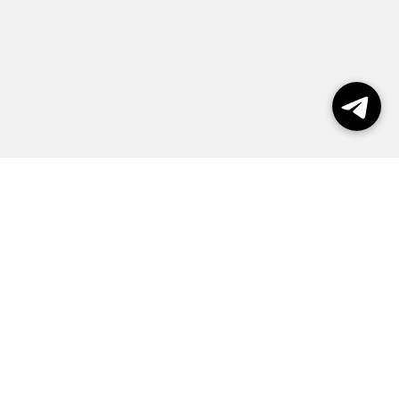
Выборы 2026
Реклама
О журнале
Контакты
Политика конфиденциальности
Правила пользования сайтом