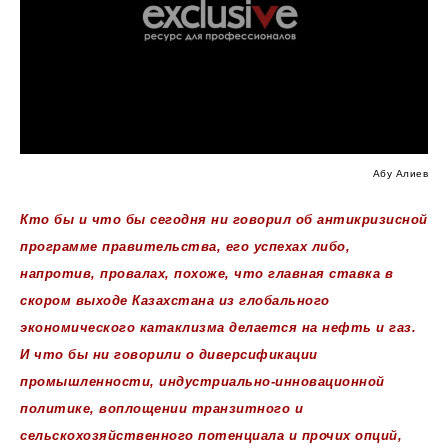
Абу Алиев
Кто бы и что бы сегодня ни говорил об антикризисной
программе правительства, его успехах либо,
напротив, провалах, похоже, что главная ставка в
скором выходе Казахстана из глобального
экономического катаклизма делается на нефть и газ.
И что бы ни говорили о диверсификации
промышленности, индустриально-инновационной
политике, воплощении транзитного и
сельскохозяйственного потенциала и прочих опций,