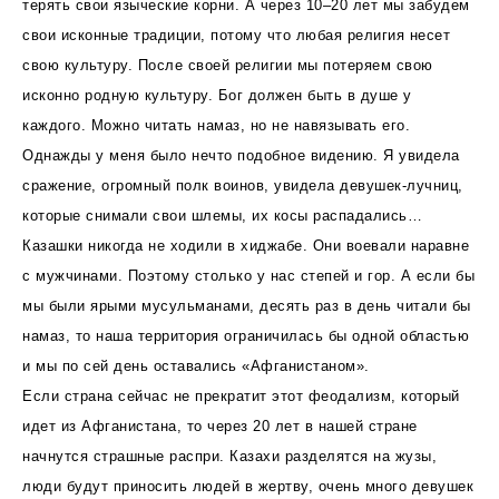
терять свои языческие корни. А через 10–20 лет мы забудем
свои исконные традиции, потому что любая религия несет
свою культуру. После своей религии мы потеряем свою
исконно родную культуру. Бог должен быть в душе у
каждого. Можно читать намаз, но не навязывать его.
Однажды у меня было нечто подобное видению. Я увидела
сражение, огромный полк воинов, увидела девушек-лучниц,
которые снимали свои шлемы, их косы распадались…
Казашки никогда не ходили в хиджабе. Они воевали наравне
с мужчинами. Поэтому столько у нас степей и гор. А если бы
мы были ярыми мусульманами, десять раз в день читали бы
намаз, то наша территория ограничилась бы одной областью
и мы по сей день оставались «Афганистаном».
Если страна сейчас не прекратит этот феодализм, который
идет из Афганистана, то через 20 лет в нашей стране
начнутся страшные распри. Казахи разделятся на жузы,
люди будут приносить людей в жертву, очень много девушек