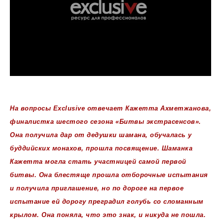
На вопросы Exclusive отвечает Кажетта Ахметжанова,
финалистка шестого сезона «Битвы экстрасенсов».
Она получила дар от дедушки шамана, обучалась у
буддийских монахов, прошла посвящение. Шаманка
Кажетта могла стать участницей самой первой
битвы. Она блестяще прошла отборочные испытания
и получила приглашение, но по дороге на первое
испытание ей дорогу преградил голубь со сломанным
крылом. Она поняла, что это знак, и никуда не пошла.