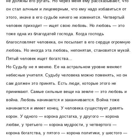
не должны его ругать. Но через меня ему рассказывают, что
он стал алчным и лицемерным, что ему надо избавиться от
этого, иначе в его судьбе ничего не изменится. Четвертый
человек приходит — ищет свою любовь. Но любовь — это
тоже одна из благодатей господа. Когда господь
благословляет человека, он посылает в его сердце огромную
любовь. Но иногда эта любовь, непонятая, становится мукой.
Пятый человек ищет богатства…
Но Судьбу не я меняю. Ее на астральном уровне меняют
небесные учителя. Судьбу человека можно поменять, но он
сам должен это принять. Есть люди, которые этого не
принимают. Самые сильные вещи на земле — это любовь и
война. Любовь начинается и заканчивается. Война тоже
начинается и имеет конец. У человека существует девять
корон. У одного — корона достатка, у другого — корона
любви, у третьего — корона мудрости, у четвертого —
корона богатства, у пятого — корона политики, у шестого —