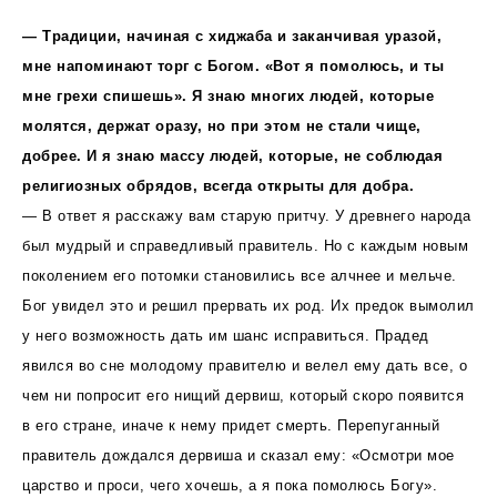
— Традиции, начиная с хиджаба и заканчивая уразой,
мне напоминают торг с Богом. «Вот я помолюсь, и ты
мне грехи спишешь». Я знаю многих людей, которые
молятся, держат оразу, но при этом не стали чище,
добрее. И я знаю массу людей, которые, не соблюдая
религиозных обрядов, всегда открыты для добра.
— В ответ я расскажу вам старую притчу. У древнего народа
был мудрый и справедливый правитель. Но с каждым новым
поколением его потомки становились все алчнее и мельче.
Бог увидел это и решил прервать их род. Их предок вымолил
у него возможность дать им шанс исправиться. Прадед
явился во сне молодому правителю и велел ему дать все, о
чем ни попросит его нищий дервиш, который скоро появится
в его стране, иначе к нему придет смерть. Перепуганный
правитель дождался дервиша и сказал ему: «Осмотри мое
царство и проси, чего хочешь, а я пока помолюсь Богу».