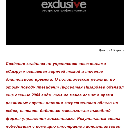
Дмитрий Карпов
Создание холдинга по управлению госактивами
«Самрук» остается горячей темой в течение
длительного времени. О политическом решении по
этому поводу президент Нурсултан Назарбаев объявил
еще осенью 2004 года, тем не менее все это время
различные группы влияния «перетягивали одеяло на
себя», пытаясь добиться максимально выгодной
формы управления госактивами. Результатом стала
победившая с помощью иностранной консалтинговой