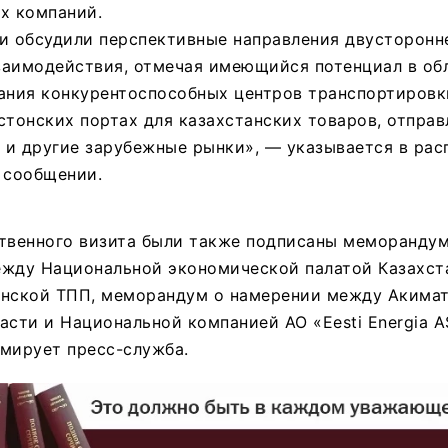
х компаний.
и обсудили перспективные направления двусторонн
заимодействия, отмечая имеющийся потенциал в об
ания конкурентоспособных центров транспортировк
стонских портах для казахстанских товаров, отпра
 и другие зарубежные рынки», — указывается в ра
 сообщении.
ственного визита были также подписаны меморандум
ежду Национальной экономической палатой Казахст
онской ТПП, меморандум о намерении между Акима
асти и Национальной компанией АО «Eesti Energia 
мирует пресс-служба.