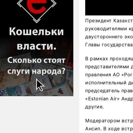
Президент Казахст
руководителями к
двустороннего эк
Главы государства
В рамках проходящ
представителями д
правления АО «Port
исполнительный д
председатель прав
«Estonian Air» Анд
другие.
Модератором встр
Ансип. В ходе вст