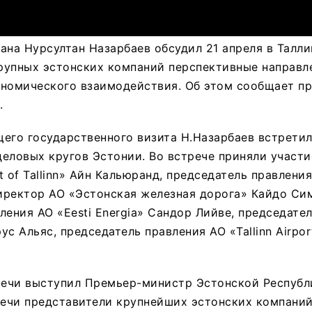
ана Нурсултан Назарбаев обсудил 21 апреля в Талли
рупных эстонских компаний перспективные направл
ономического взаимодействия. Об этом сообщает п
.
его государственного визита Н.Назарбаев встрети
еловых кругов Эстонии. Во встрече приняли участи
 of Tallinn» Айн Кальюранд, председатель правления
иректор АО «Эстонская железная дорога» Кайдо Си
ления АО «Eesti Energia» Сандор Лийве, председате
рус Альяс, председатель правления АО «Tallinn Airpo
ечи выступил Премьер-министр Эстонской Республ
речи представители крупнейших эстонских компани