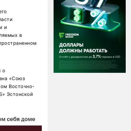
его
ласти
и и
вляемых в
спространенном
 о
ана «Союз
том Восточно-
AS» Эстонской