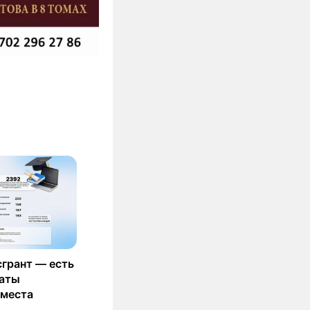
сгрант — есть
маты
 места