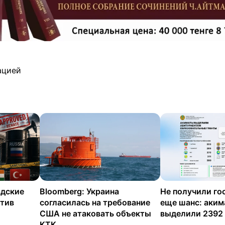
ацией
адские
Bloomberg: Украина
Не получили го
отив
согласилась на требование
еще шанс: аки
США не атаковать объекты
выделили 2392
КТК