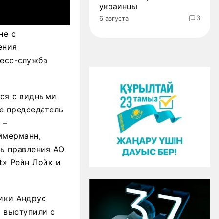
украинцы
3
6 августа
не с
ения
ресс-служба
лся с видными
е председатель
 –
ммерманн,
ль правления АО
rt» Рейн Лойк и
ики Андрус
й выступили с