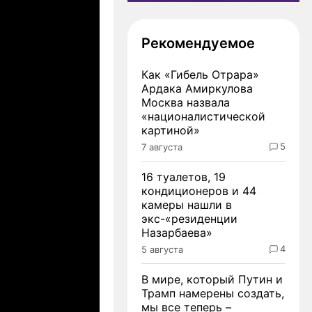
Рекомендуемое
Как «Гибель Отрара»
Ардака Амиркулова
Москва назвала
«националистической
картиной»
5
7 августа
16 туалетов, 19
кондиционеров и 44
камеры нашли в
экс-«резиденции
Назарбаева»
4
5 августа
В мире, который Путин и
Трамп намерены создать,
мы все теперь –