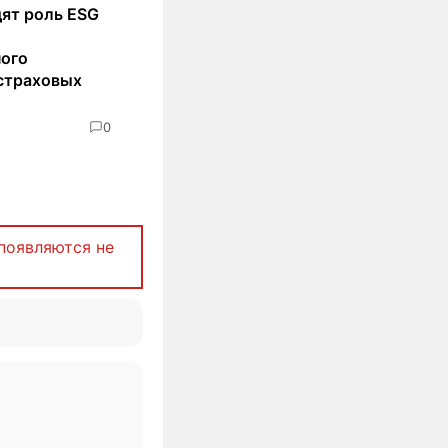
ят роль ESG
ного
страховых
0
появляются не