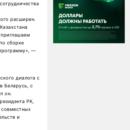
 сотрудничества
ного расширен.
Казахстана
 приглашаем
 по сборке
программу», —
ского диалога с
в Беларусь, с
л он.
резидента РК,
0 совместных
ельств и