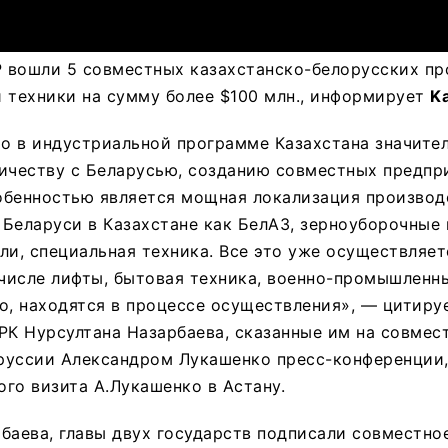
 вошли 5 совместных казахстанско-белорусских пр
 техники на сумму более $100 млн., информирует
K
то в индустриальной программе Казахстана значите
ичеству с Беларусью, созданию совместных предпр
обенностью является мощная локализация производ
Беларуси в Казахстане как БелАЗ, зерноуборочные 
ли, специальная техника. Все это уже осуществляет
 числе лифты, бытовая техника, военно-промышленн
о, находятся в процессе осуществления», — цитиру
РК Нурсултана Назарбаева, сказанные им на совмес
руссии Александром Лукашенко пресс-конференции,
го визита А.Лукашенко в Астану.
баева, главы двух государств подписали совместно