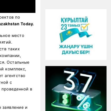
оектов по
azakhstan Today.
льное место
иятий.
ств таких
компании,
ся. Остальные
ый комплекс,
ет агентство
тной с
 проведенной в
е заявление и