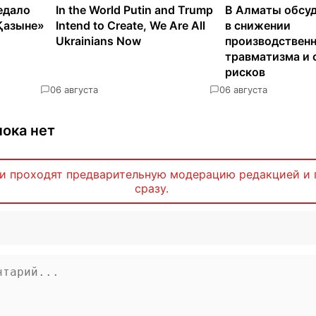
едало
In the World Putin and Trump
В Алматы обсуд
Қазыне»
Intend to Create, We Are All
в снижении
Ukrainians Now
производствен
травматизма и 
рисков
0
6 августа
0
6 августа
ока нет
и проходят предварительную модерацию редакцией и 
сразу.