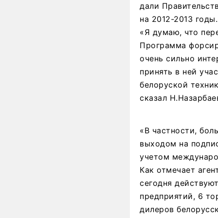
дали Правительст
на 2012-2013 годы.
«Я думаю, что пер
Программа форсир
очень сильно инте
принять в ней уча
белоруской техни
сказал Н.Назарбае
«В частности, бол
выходом на подпис
учетом международ
Как отмечает аген
сегодня действуют
предприятий, 6 то
дилеров белорусс