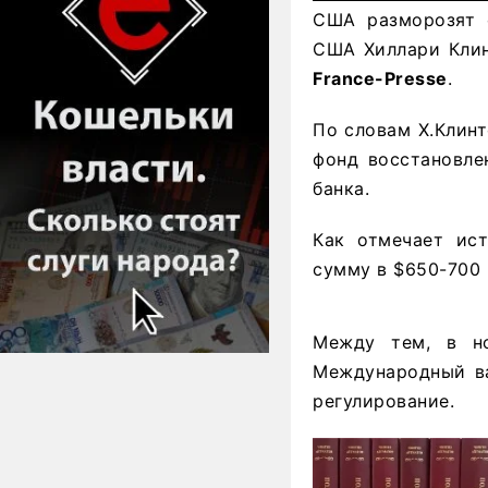
США разморозят 
США Хиллари Клин
France-Presse
.
По словам Х.Клинт
фонд восстановле
банка.
Как отмечает ис
сумму в $650-700 
Между тем, в но
Международный ва
регулирование.