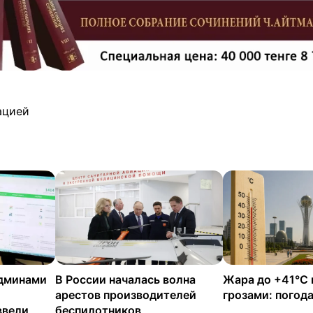
ацией
админами
В России началась волна
Жара до +41°C 
арестов производителей
грозами: погода
ввели
беспилотников