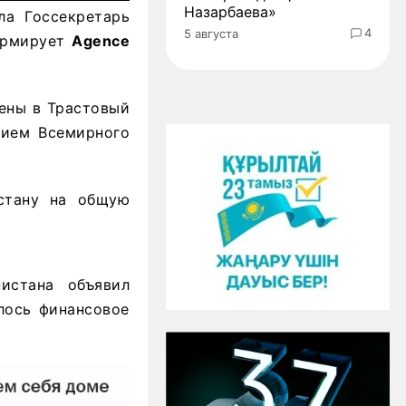
Назарбаева»
ла Госсекретарь
4
5 августа
формирует
Agence
лены в Трастовый
нием Всемирного
стану на общую
истана объявил
лось финансовое