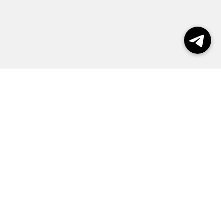
Выборы 2026
Реклама
О журнале
Контакты
Политика конфиденциальности
Правила пользования сайтом