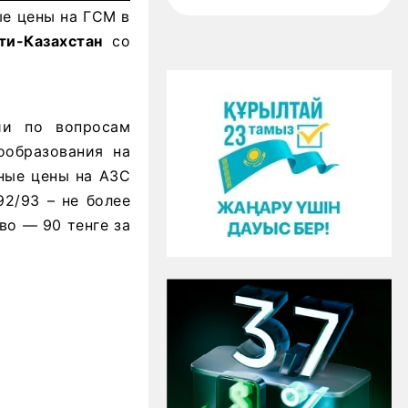
ые цены на ГСМ в
ти-Казахстан
со
ии по вопросам
ообразования на
чные цены на АЗС
92/93 – не более
иво — 90 тенге за