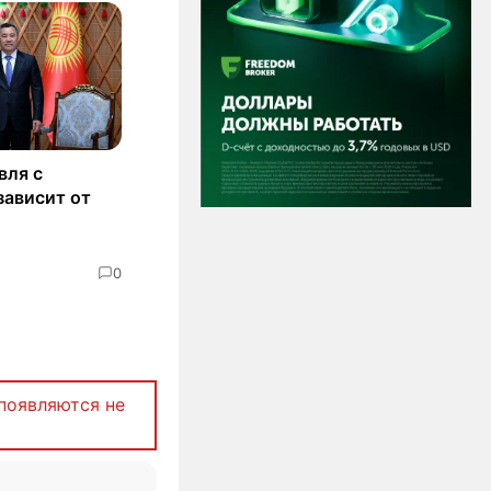
вля с
зависит от
0
появляются не