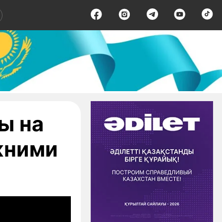
ы на
жними