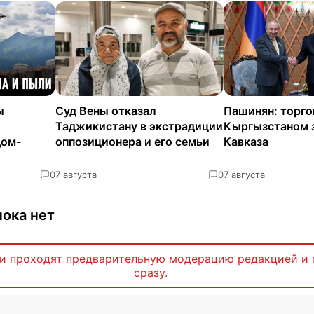
ы
Суд Вены отказал
Пашинян: торго
Таджикистану в экстрадиции
Кыргызстаном 
дом-
оппозиционера и его семьи
Кавказа
0
7 августа
0
7 августа
ока нет
и проходят предварительную модерацию редакцией и 
сразу.