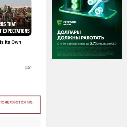
ds Its Own
0
появляются не