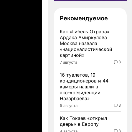
Рекомендуемое
Как «Гибель Отрара»
Ардака Амиркулова
Москва назвала
«националистической
картиной»
3
7 августа
16 туалетов, 19
кондиционеров и 44
камеры нашли в
экс-«резиденции
Назарбаева»
3
5 августа
Как Токаев «открыл
дверь» в Европу
3
4 августа