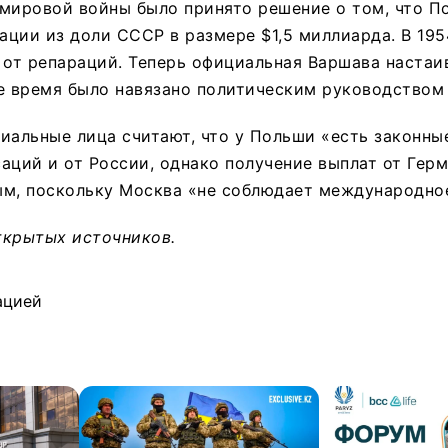
мировой войны было принято решение о том, что П
ции из доли СССР в размере $1,5 миллиарда. В 195
 от репараций. Теперь официальная Варшава настаив
е время было навязано политическим руководством
иальные лица считают, что у Польши «есть законны
аций и от России, однако получение выплат от Гер
ым, поскольку Москва «не соблюдает международное
ткрытых источников.
ацией