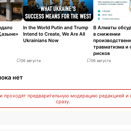
едало
In the World Putin and Trump
В Алматы обсуд
Қазыне»
Intend to Create, We Are All
в снижении
Ukrainians Now
производствен
травматизма и 
рисков
0
6 августа
0
6 августа
ока нет
и проходят предварительную модерацию редакцией и 
сразу.