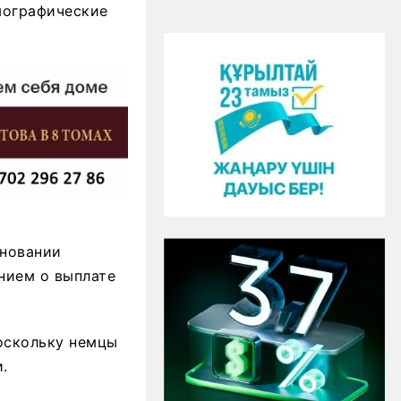
мографические
сновании
нием о выплате
поскольку немцы
.