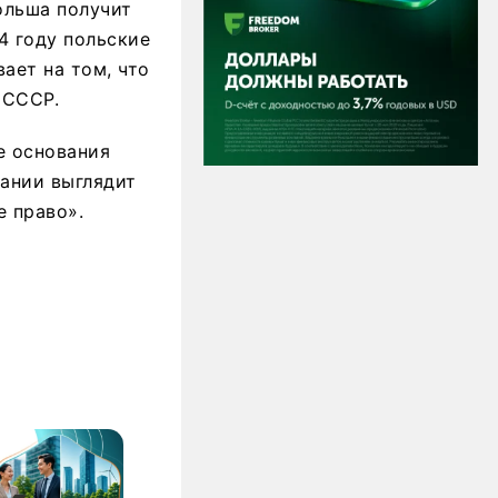
ольша получит
4 году польские
ает на том, что
 СССР.
е основания
мании выглядит
 право».