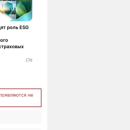
ят роль ESG
ного
страховых
0
появляются не