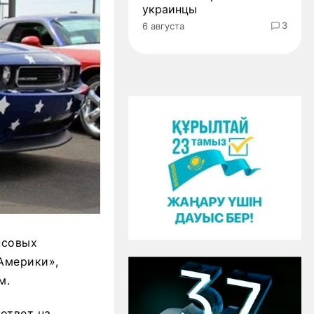
украинцы
3
6 августа
нсовых
Америки»,
м.
ответ на