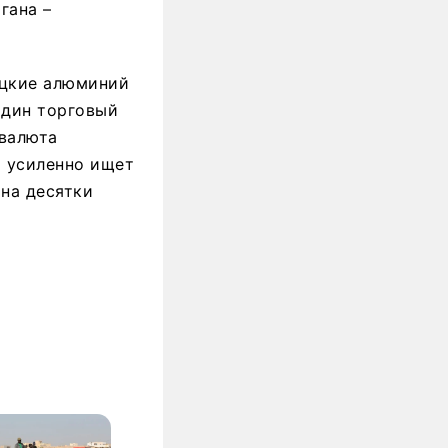
гана –
ецкие алюминий
один торговый
 валюта
а усиленно ищет
на десятки