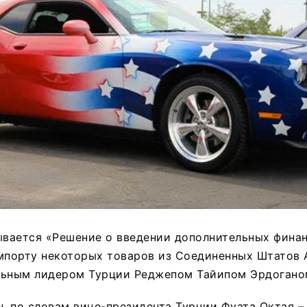
ывается «Решение о введении дополнительных фина
импорту некоторых товаров из Соединенных Штатов 
льным лидером Турции Реджепом Тайипом Эрдогано
 по словам вице-президента Турции Фуата Октая – 