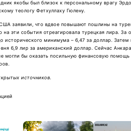
дник якобы был близок к персональному врагу Эрдо
кому теологу Фетхуллаху Гюлену.
 США заявили, что вдвое повышают пошлины на тур
го на эти события отреагировала турецкая лира. За 
до исторического минимума – 6,47 за доллар. Затем
вня 6,9 лир за американский доллар. Сейчас Анкар
ые могли бы оказать посильную финансовую помощь 
ров.
ткрытых источников.
ацией