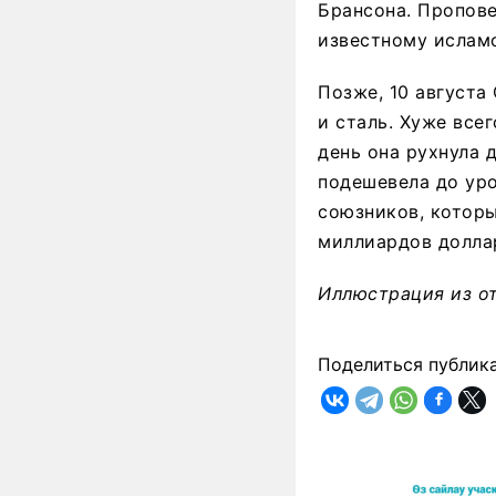
Брансона. Пропове
известному исламс
Позже, 10 августа
и сталь. Хуже все
день она рухнула 
подешевела до уро
союзников, котор
миллиардов долла
Иллюстрация из о
Поделиться публик