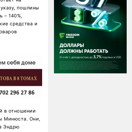
 указу, пошлины
ь – 140%,
кие средства и
товаров
й в отношении
ы Минюста. Они,
а Эндрю