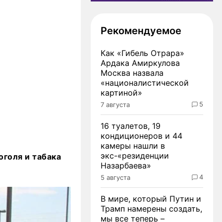
Рекомендуемое
Как «Гибель Отрара»
Ардака Амиркулова
Москва назвала
«националистической
картиной»
5
7 августа
16 туалетов, 19
кондиционеров и 44
камеры нашли в
экс-«резиденции
оголя и табака
Назарбаева»
4
5 августа
В мире, который Путин и
Трамп намерены создать,
мы все теперь –