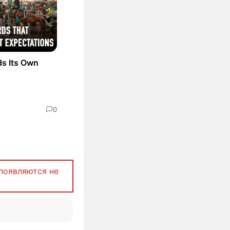
ds Its Own
0
появляются не