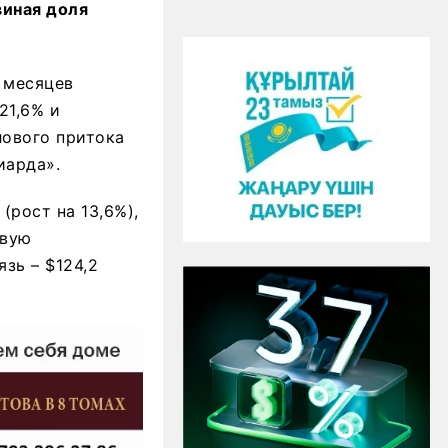
виная доля
 месяцев
21,6% и
лового притока
иарда».
(рост на 13,6%),
овую
язь – $124,2