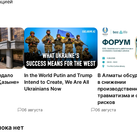
ацией
едало
In the World Putin and Trump
В Алматы обсуд
Қазыне»
Intend to Create, We Are All
в снижении
Ukrainians Now
производствен
травматизма и 
рисков
0
6 августа
0
6 августа
ока нет