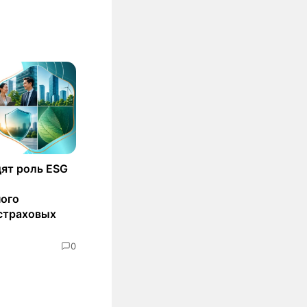
ят роль ESG
ного
страховых
0