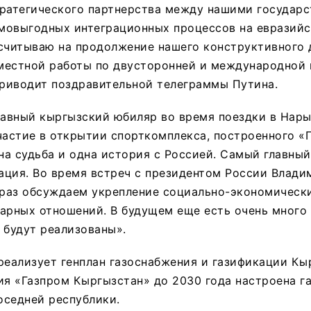
ратегического партнерства между нашими государс
мовыгодных интеграционных процессов на евразий
считываю на продолжение нашего конструктивного 
естной работы по двусторонней и международной п
приводит поздравительной телеграммы Путина.
лавный кыргызский юбиляр во время поездки в Нары
частие в открытии спорткомплекса, построенного «
дна судьба и одна история с Россией. Самый главный
ация. Во время встреч с президентом России Влад
раз обсуждаем укрепление социально-экономически
тарных отношений. В будущем еще есть очень много
 будут реализованы».
реализует генплан газоснабжения и газификации Кы
ия «Газпром Кыргызстан» до 2030 года настроена г
оседней республики.