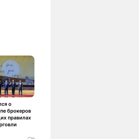
лся о
пе брокеров
их правилах
рговли
0