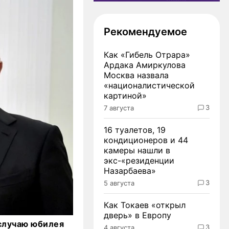
Рекомендуемое
Как «Гибель Отрара»
Ардака Амиркулова
Москва назвала
«националистической
картиной»
3
7 августа
16 туалетов, 19
кондиционеров и 44
камеры нашли в
экс-«резиденции
Назарбаева»
3
5 августа
Как Токаев «открыл
дверь» в Европу
случаю юбилея
3
4 августа