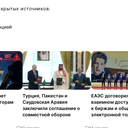
ткрытых источников.
ацией
ает
Турция, Пакистан и
ЕАЭС договори
аторам
Саудовская Аравия
взаимном досту
заключили соглашение о
к биржам и общ
совместной обороне
электронной то
0
7 августа
0
7 августа