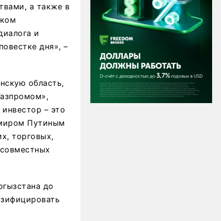
твами, а также в
ском
диалога и
овестке дня», –
нскую область,
Газпромом»,
 инвестор – это
имиром Путиным
х, торговых,
 совместных
ргызстана до
азифицировать