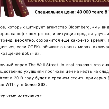
ов, которых цитирует агентство Bloomberg, «мы ви
ров на нефтяном рынке, и ситуация вряд ли улучши
тренд, вероятно, сохранится еще какое-то время».
дняться, если ОПЕК+ объявит о новых мерах, включа
окращение добычи».
чный опрос The Wall Street Journal показал, что ан
ущественно ухудшили прогнозы цен на нефть на сле
rent в 2019 году будет в среднем стоить примерно $
я WTI чуть более $63.
ткрытых источников.