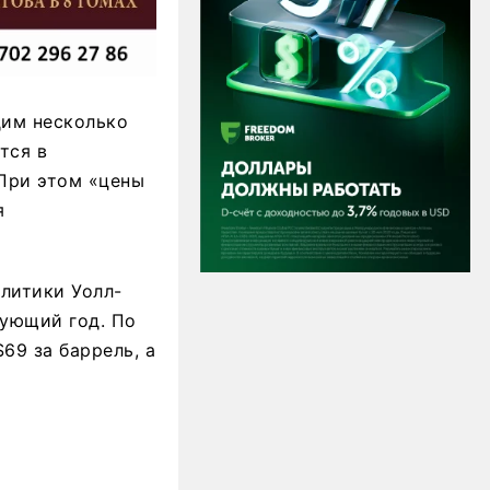
дим несколько
тся в
 При этом «цены
я
алитики Уолл-
дующий год. По
69 за баррель, а