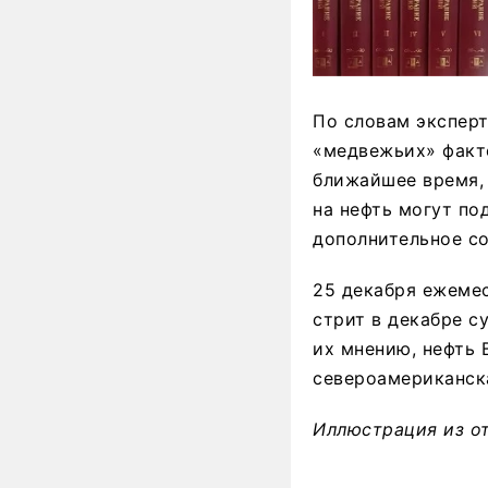
По словам эксперт
«медвежьих» факто
ближайшее время, 
на нефть могут по
дополнительное с
25 декабря ежемеся
стрит в декабре с
их мнению, нефть B
североамериканска
Иллюстрация из о