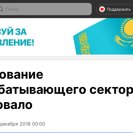
Поддержать
ование
батывающего секто
овало
декабря 2018 00:00