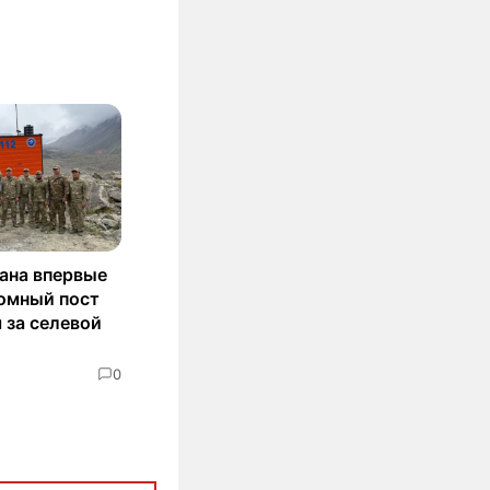
тана впервые
омный пост
 за селевой
0