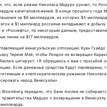
и, что, если режим Николаса Мадуро рухнет, то Рос
иардов капиталовложений. В конце прошлого года М
лашения на $6 миллиардов, из которых $5 миллиард
таток в $1 миллиард россияне вкладывают в добычу 
Ф и «Роснефть», по некоторым данным, предоставил
ые линии на $17 миллиардов.
зглавляющий венесуэльскую оппозицию Хуан Гуайдо
еру Терезе Мэй, чтобы Лондон не возвращал Карак
 Reuters цитирует: «Я обращаюсь к вам с просьбой о
кцию. Если денежные средства будут переведены, т
егитимным и клептократическим режимом Николаса
ссировать народ Венесуэлы».
о Bloomberg передало, что Банк Англии не собирает
с правительства Мадуро о возвращении в Венесуэлу
 миллиарда.