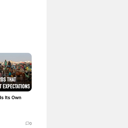
ds Its Own
0