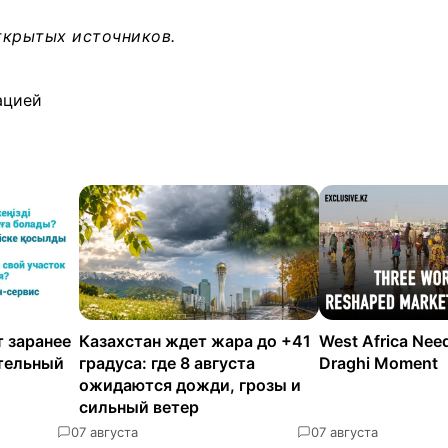
ткрытых источников.
ацией
 заранее
Казахстан ждет жара до +41
West Africa Nee
ательный
градуса: где 8 августа
Draghi Moment
ожидаются дожди, грозы и
сильный ветер
0
7 августа
0
7 августа