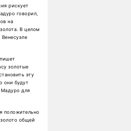
сия рискует
адуро говорил,
ов на
золота. В целом
и Венесуэле
 пишет
асу золотые
становить эту
о они будут
 Мадуро для
ся положительно
 золото общей