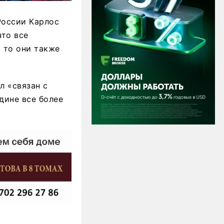
России Карлос
что все
 то они также
л «связан с
дине все более