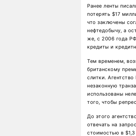
Ранее ленты писал
потерять $17 милл
что заключены сог
нефтедобычу, а ос
же, с 2006 года Р
кредиты и кредитн
Тем временем, во
британскому премь
слитки. Агентство
незаконную транза
использованы нел
того, чтобы репре
До этого агентств
отвечать на запро
стоимостью в $1,3